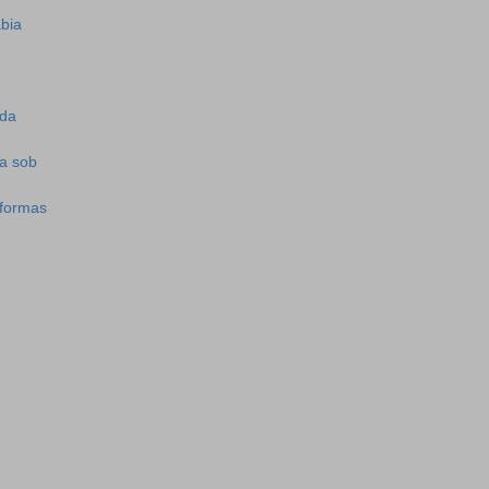
bia
 da
a sob
aformas