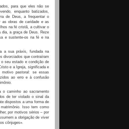
iados, para que eles não se
vendo, enquanto batizados,
vra de Deus, a frequentar o
ar as obras de caridade e as
hos na fé cristã, a cultivar o
 a dia, a graça de Deus. Reze
osa e sustente-os na fé e na
ma a sua práxis, fundada na
os divorciados que contraíram
 o seu estado e condição de
sto e a Igreja, significada e
r motivo pastoral: se essas
uzidos ao erro e à confusão
rimônio.
ria o caminho ao sacramento
os de ter violado o sinal da
ente dispostos a uma forma de
o matrimônio. Isso tem como
er, por motivos sérios – por
assumem a obrigação de viver
dos cônjuges».