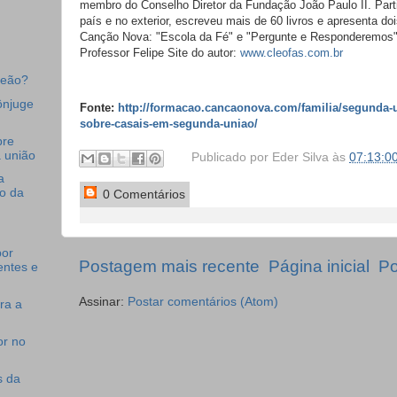
membro do Conselho Diretor da Fundação João Paulo II. Part
país e no exterior, escreveu mais de 60 livros e apresenta 
Canção Nova: "Escola da Fé" e "Pergunte e Responderemos"
Professor Felipe Site do autor:
www.cleofas.com.br
peão?
ônjuge
Fonte:
http://formacao.cancaonova.com/familia/segunda-un
sobre-casais-em-segunda-uniao/
bre
 união
Publicado por
Eder Silva
às
07:13:0
a
ro da
0 Comentários
por
Postagem mais recente
Página inicial
Po
entes e
Assinar:
Postar comentários (Atom)
ra a
or no
 da