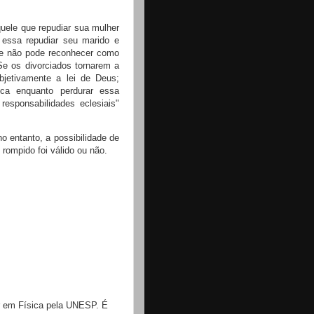
quele que repudiar sua mulher
e essa repudiar seu marido e
que não pode reconhecer como
Se os divorciados tornarem a
objetivamente a lei de Deus;
ica enquanto perdurar essa
esponsabilidades eclesiais"
o entanto, a possibilidade de
 rompido foi válido ou não.
or em Física pela UNESP. É