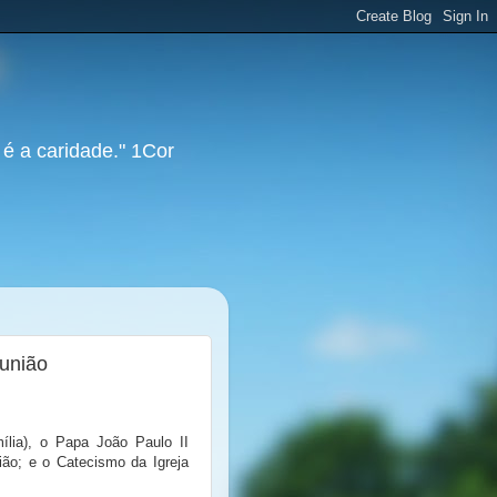
 é a caridade." 1Cor
 união
ília), o Papa João Paulo II
ião; e o Catecismo da Igreja