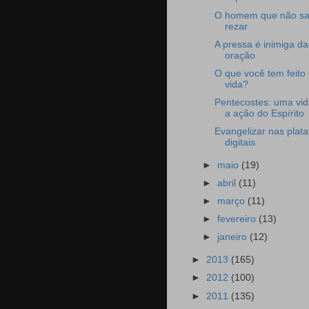
O homem que não sa
rezar
A pressa é inimiga da
oração
O que você tem feito
vida?
Pentecostes: uma vid
a ação do Espírito
Evangelizar nas plat
digitais
►
maio
(19)
►
abril
(11)
►
março
(11)
►
fevereiro
(13)
►
janeiro
(12)
►
2013
(165)
►
2012
(100)
►
2011
(135)