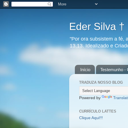
Eder Silva †
"Por ora subsistem a fé, 
13,13. Idealizado e Cria
Início
Testemunho - 
TRADUZA NOSSO BLOG
Powered by
Transla
CURRÍCULO LATTES
Clique Aqui!!!