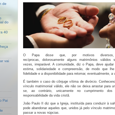
m de
o
al do
ra 40
nheça
O Papa disse que, por motivos diversos, 
recíprocas, dolorosamente alguns matrimônios válidos 
r vai
vezes, irreparável. A comunidade, diz o Papa, deve ajuda
estima, solidariedade e compreensão, de modo que lhe
fidelidade e a disponibilidade para retomar, eventualmente, a v
É também o caso do cônjuge vítima de divórcio. Conhecend
vínculo matrimonial válido, ele não se deixa arrastar para
se, ao contrário, unicamente no cumprimento dos 
responsabilidade da vida cristã.
o Pai
João Paulo II diz que a Igreja, instituída para conduzir à 
pode abandonar aqueles que, unidos já pelo vínculo matrimo
de
passar a novas núpcias.