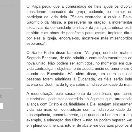
O Papa pediu que a comunidade de fiéis ajude os divorc
considerem separados da Igreja, podendo, ou melhor, de
participar da vida dela. "Sejam exortados a ouvir a Pala
Sacrifício da Missa, a perseverar na oração, a increment
iniciativas da comunidade em favor da justiça, a educar os fil
espírito e as obras de penitência para, assim, implorar, dia
por eles a Igreja, encoraje-os, mostre-se mãe misericordi
esperança".
O Santo Padre disse também: "A Igreja, contudo, reafir
Sagrada Escritura, de não admitir a comunhão eucarística a
nova união. Não podem ser admitidos, no momento em que
vida contradigam objetivamente aquela união de amor entre Cri
atuada na Eucaristia. Há, além disso, um outro peculia
pessoas forem admitidas à Eucaristia, os fiéis serão ind
acerca da Doutrina da Igreja sobre a indissolubilidade do mat
A reconciliação pelo sacramento da penitência, que abri
i:
eucarístico, pode ser concedida só àqueles que, arrependid
aliança com Cristo e da fidelidade a Ele, estejam sinceram
vida não mais em contradição com a indissolubilidade d
consequência, concretamente, que quando o homem e a mulh
exemplo, a educação dos filhos – não se podem separar, «
em plena continência, isto é, de abster-se dos atos próprios 