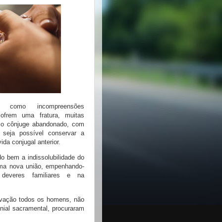
como incompreensões
sofrem uma fratura, muitas
r o cônjuge abandonado, com
 seja possível conservar a
ida conjugal anterior.
o bem a indissolubilidade do
 uma nova união, empenhando-
deveres familiares e na
salvação todos os homens, não
nial sacramental, procuraram