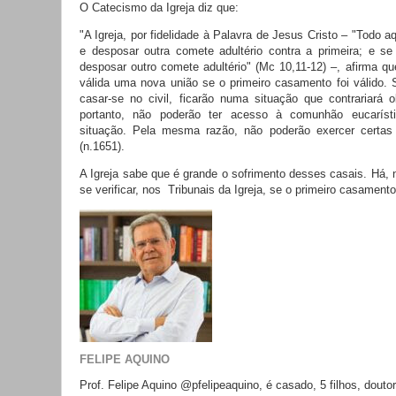
O Catecismo da Igreja diz que:
"A Igreja, por fidelidade à Palavra de Jesus Cristo – "Todo a
e desposar outra comete adultério contra a primeira; e s
desposar outro comete adultério" (Mc 10,11-12) –, afirma 
válida uma nova união se o primeiro casamento foi válido. 
casar-se no civil, ficarão numa situação que contrariará 
portanto, não poderão ter acesso à comunhão eucaríst
situação. Pela mesma razão, não poderão exercer certas r
(n.1651).
A Igreja sabe que é grande o sofrimento desses casais. Há, n
se verificar, nos Tribunais da Igreja, se o primeiro casamento
FELIPE AQUINO
Prof. Felipe Aquino @pfelipeaquino, é casado, 5 filhos, dout