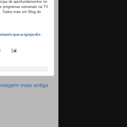
icipa de aprofundamentos no
dois programas semanais na TV
. Saiba mais em Blog do
iao/o-que-a-igreja-diz-
0
stagem mais antiga