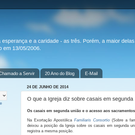
a esperança e a caridade - as três. Porém, a maior delas
do em 13/05/2006.
Chamado a Servir
20 Ano do Blog
E-Mail
24 DE JUNHO DE 2014
O que a Igreja diz sobre casais em segunda
te
Os casais em segunda união e o acesso aos sacramentos
Na Exortação Apostólica
Familiaris Consortio
(Sobre a fam
deixou a posição da Igreja sobre os casais em segunda un
registra a mesma posição.