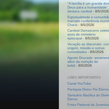
“A família é um grande do
Deus para a humanidade”,
destaca cardeal
- 8/5/2026
Espiritualidade e comunhã
marcam conferência mundi
Charis
- 8/5/2026
Cardeal Damasceno celeb
anos de ministério
episcopal
- 8/5/2026
Vocação ao diaconato: co
origem, missão e outras
curiosidades
- 8/5/2026
Agosto Dourado: amamenta
além da nutrição do
bebê
- 8/5/2026
LINKS IMPORTANTES
Canal YouTube
Paróquia Divino Pai Eterno
Santuário Basílica do Divin
Eterno
Fotos Pastoral da Juventu