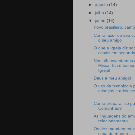
►
agosto
(14)
►
julho
(14)
▼
junho
(14)
Povo brasileiro, cam
Como fazer do seu c
o seu amigo
O que a Igreja diz so
casais em segunda
Nós não inventamos 
Missa. Ela é tesou
Igreja!
Deus é meu amigo!
O uso da tecnologia 
crianças e adolesc
...
Como preparar-se pa
Comunhão?
As linguagens do am
relacionamento
Os dez mandamentos
copa do mundo