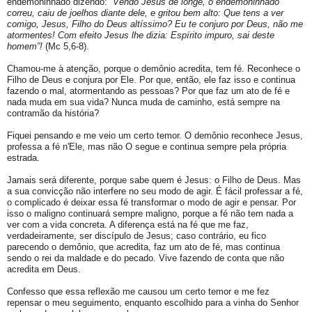
endemoninhado dizendo:
“Vendo Jesus de longe, o endemoninhado
correu, caiu de joelhos diante dele, e gritou bem alto: Que tens a ver
comigo, Jesus, Filho do Deus altíssimo? Eu te conjuro por Deus, não me
atormentes! Com efeito Jesus lhe dizia: Espírito impuro, sai deste
homem”!
(Mc 5,6-8).
Chamou-me à atenção, porque o demônio acredita, tem fé. Reconhece o
Filho de Deus e conjura por Ele. Por que, então, ele faz isso e continua
fazendo o mal, atormentando as pessoas? Por que faz um ato de fé e
nada muda em sua vida? Nunca muda de caminho, está sempre na
contramão da história?
Fiquei pensando e me veio um certo temor. O demônio reconhece Jesus,
professa a fé n'Ele, mas não O segue e continua sempre pela própria
estrada.
Jamais será diferente, porque sabe quem é Jesus: o Filho de Deus. Mas
a sua convicção não interfere no seu modo de agir. É fácil professar a fé,
o complicado é deixar essa fé transformar o modo de agir e pensar. Por
isso o maligno continuará sempre maligno, porque a fé não tem nada a
ver com a vida concreta. A diferença está na fé que me faz,
verdadeiramente, ser discípulo de Jesus; caso contrário, eu fico
parecendo o demônio, que acredita, faz um ato de fé, mas continua
sendo o rei da maldade e do pecado. Vive fazendo de conta que não
acredita em Deus.
Confesso que essa reflexão me causou um certo temor e me fez
repensar o meu seguimento, enquanto escolhido para a vinha do Senhor