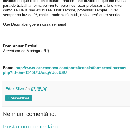
dúvidas de que o demônio existe; também não duvido de que ele nunca
para de trabalhar, principalmente, para nos fazer professar a fé e viver
como se Deus não existisse. Orar sempre, professar sempre, viver
sempre na luz da fé; assim, nada será inútil; a vida terá outro sentido.
Que Deus abençoe a nossa semana!
Dom Anuar Battisti
Arcebispo de Maringá (PR)
Fonte:
http://www.cancaonova.com/portal/canais/formacao/internas.
php?id=&e=13451#.UwsgVUcuUSU
Eder Silva
às
07:35:00
Compartilhar
Nenhum comentário:
Postar um comentário