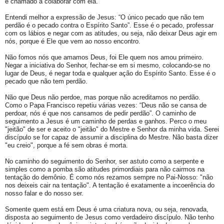
e chamado a colaborar com ela.
Entendi melhor a expressão de Jesus: “O único pecado que não tem
perdão é o pecado contra o Espírito Santo”. Esse é o pecado, professar
com os lábios e negar com as atitudes, ou seja, não deixar Deus agir em
nós, porque é Ele que vem ao nosso encontro.
Não fomos nós que amamos Deus, foi Ele quem nos amou primeiro.
Negar a iniciativa do Senhor, fechar-se em si mesmo, colocando-se no
lugar de Deus, é negar toda e qualquer ação do Espírito Santo. Esse é o
pecado que não tem perdão.
Não que Deus não perdoe, mas porque não acreditamos no perdão.
Como o Papa Francisco repetiu várias vezes: “Deus não se cansa de
perdoar, nós é que nos cansamos de pedir perdão”. O caminho de
seguimento a Jesus é um caminho de perdas e ganhos. Perco o meu
"jeitão" de ser e aceito o "jeitão" do Mestre e Senhor da minha vida. Serei
discípulo se for capaz de assumir a disciplina do Mestre. Não basta dizer
"eu creio", porque a fé sem obras é morta.
No caminho do seguimento do Senhor, ser astuto como a serpente e
simples como a pomba são atitudes primordiais para não cairmos na
tentação do demônio. É como nós rezamos sempre no Pai-Nosso: "não
nos deixeis cair na tentação". A tentação é exatamente a incoerência do
nosso falar e do nosso ser.
Somente quem está em Deus é uma criatura nova, ou seja, renovada,
disposta ao seguimento de Jesus como verdadeiro discípulo. Não tenho