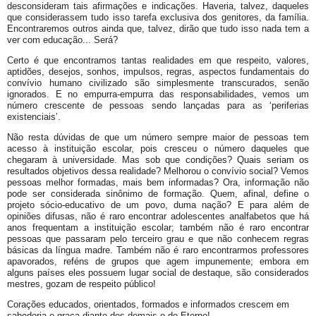
desconsideram tais afirmações e indicações. Haveria, talvez, daqueles
que considerassem tudo isso tarefa exclusiva dos genitores, da família.
Encontraremos outros ainda que, talvez, dirão que tudo isso nada tem a
ver com educação... Será?
Certo é que encontramos tantas realidades em que respeito, valores,
aptidões, desejos, sonhos, impulsos, regras, aspectos fundamentais do
convívio humano civilizado são simplesmente transcurados, senão
ignorados. E no empurra-empurra das responsabilidades, vemos um
número crescente de pessoas sendo lançadas para as ‘periferias
existenciais’.
Não resta dúvidas de que um número sempre maior de pessoas tem
acesso à instituição escolar, pois cresceu o número daqueles que
chegaram à universidade. Mas sob que condições? Quais seriam os
resultados objetivos dessa realidade? Melhorou o convívio social? Vemos
pessoas melhor formadas, mais bem informadas? Ora, informação não
pode ser considerada sinônimo de formação. Quem, afinal, define o
projeto sócio-educativo de um povo, duma nação? E para além de
opiniões difusas, não é raro encontrar adolescentes analfabetos que há
anos frequentam a instituição escolar; também não é raro encontrar
pessoas que passaram pelo terceiro grau e que não conhecem regras
básicas da língua madre. Também não é raro encontrarmos professores
apavorados, reféns de grupos que agem impunemente; embora em
alguns países eles possuem lugar social de destaque, são considerados
mestres, gozam de respeito público!
Corações educados, orientados, formados e informados crescem em
sabedoria e graça diante dos demais e do Eterno!