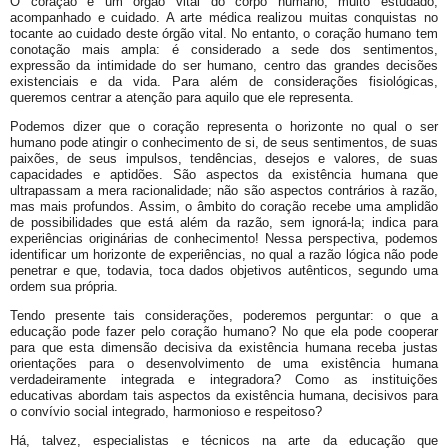
O coração é um órgão vital do corpo humano, muito estudado,
acompanhado e cuidado. A arte médica realizou muitas conquistas no
tocante ao cuidado deste órgão vital. No entanto, o coração humano tem
conotação mais ampla: é considerado a sede dos sentimentos,
expressão da intimidade do ser humano, centro das grandes decisões
existenciais e da vida. Para além de considerações fisiológicas,
queremos centrar a atenção para aquilo que ele representa.
Podemos dizer que o coração representa o horizonte no qual o ser
humano pode atingir o conhecimento de si, de seus sentimentos, de suas
paixões, de seus impulsos, tendências, desejos e valores, de suas
capacidades e aptidões. São aspectos da existência humana que
ultrapassam a mera racionalidade; não são aspectos contrários à razão,
mas mais profundos. Assim, o âmbito do coração recebe uma amplidão
de possibilidades que está além da razão, sem ignorá-la; indica para
experiências originárias de conhecimento! Nessa perspectiva, podemos
identificar um horizonte de experiências, no qual a razão lógica não pode
penetrar e que, todavia, toca dados objetivos autênticos, segundo uma
ordem sua própria.
Tendo presente tais considerações, poderemos perguntar: o que a
educação pode fazer pelo coração humano? No que ela pode cooperar
para que esta dimensão decisiva da existência humana receba justas
orientações para o desenvolvimento de uma existência humana
verdadeiramente integrada e integradora? Como as instituições
educativas abordam tais aspectos da existência humana, decisivos para
o convívio social integrado, harmonioso e respeitoso?
Há, talvez, especialistas e técnicos na arte da educação que