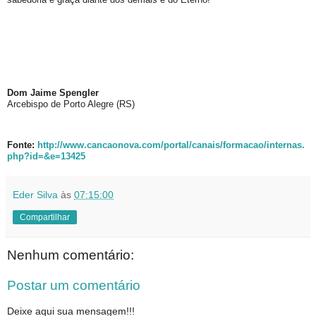
Dom Jaime Spengler
Arcebispo de Porto Alegre (RS)
Fonte:
http://www.cancaonova.com/portal/canais/formacao/internas.
php?id=&e=13425
Eder Silva
às
07:15:00
Compartilhar
Nenhum comentário:
Postar um comentário
Deixe aqui sua mensagem!!!