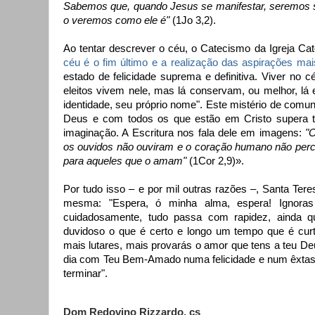
Sabemos que, quando Jesus se manifestar, seremos s
o veremos como ele é"
(1Jo 3,2).
Ao tentar descrever o céu, o Catecismo da Igreja Catól
céu é o fim último e a realização das aspirações m
estado de felicidade suprema e definitiva. Viver no 
eleitos vivem nele, mas lá conservam, ou melhor, lá
identidade, seu próprio nome". Este mistério de co
Deus e com todos os que estão em Cristo supera 
imaginação. A Escritura nos fala dele em imagens:
"
os ouvidos não ouviram e o coração humano não perc
para aqueles que o amam"
(1Cor 2,9)».
Por tudo isso – e por mil outras razões –, Santa Teres
mesma: "Espera, ó minha alma, espera! Ignoras
cuidadosamente, tudo passa com rapidez, ainda qu
duvidoso o que é certo e longo um tempo que é curt
mais lutares, mais provarás o amor que tens a teu De
dia com Teu Bem-Amado numa felicidade e num êxtas
terminar".
Dom Redovino Rizzardo, cs