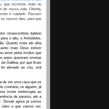
u, que escrevia, mais ou
o de nossa vida. Oitenta,
imento e vaidade. Passam
 os nossos dias, para que
r renascentista italiano
ra o alto, e Aristóteles,
tão. Quanto mais ele olha
uanto mais Deus estiver
seu amor pelos irmãos que
s anjos quiseram ensinar
a Galileia, por que ficais
foi elevado ao céu, virá
xa de ser uma casa que se
o contrário, se alguém, já
ma morte ininterrupta ao
iência de paraíso, até a
u:
"Desde agora já somos
o claro o que vamos ser.