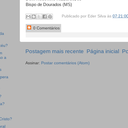
Bispo de Dourados (MS)
Publicado por
Eder Silva
às
07:21:0
0 Comentários
da
céu?
Postagem mais recente
Página inicial
Po
em
ão a
Assinar:
Postar comentários (Atom)
s
spera
?
?
ja?
Cristo?
ral