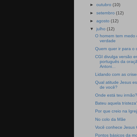
►
outubro
(10)
►
setembro
(12)
►
agosto
(12)
▼
julho
(12)
O homem tem medo 
verdade
Quem quer ir para o 
CGI divulga versão 
português da oraç
Antoni...
Lidando com as crise
Qual atitude Jesus e
de você?
Onde está teu irmão
Bateu aquela tristeza
Por que creio na Igre
No colo da Mãe
Você conhece Jesus 
Pontos básicos da mo