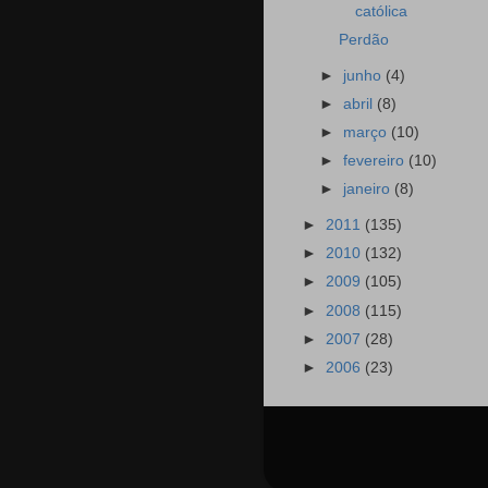
católica
Perdão
►
junho
(4)
►
abril
(8)
►
março
(10)
►
fevereiro
(10)
►
janeiro
(8)
►
2011
(135)
►
2010
(132)
►
2009
(105)
►
2008
(115)
►
2007
(28)
►
2006
(23)