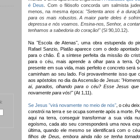
é Deus
. Com o filósofo concorda um salmista jude
menos, na mesma época:
"Setenta anos é a duraçã
para os mais robustos. A maior parte deles é sofr
depressa e nós voamos. Ensina-nos, Senhor, a contar
tenhamos a sabedoria do coração!"
(Sl 90,10.12).
Na "Escola de Atenas", uma obra estupenda do pinto
Rafael Sanzio, Platão aparece com o dedo apontado pa
para o chão. É a síntese perfeita da missão do cris
para o céu, mais aprende a olhar para a terra. Q
presente em sua vida, mais perfeito e concreto será 
caminham ao seu lado. Foi provavelmente isso que o
aos apóstolos no dia da Ascensão de Jesus:
"Homens d
aí, parados, olhando para o céu? Esse Jesus que 
novamente para vós!"
(At 1,11).
i:
Se Jesus "virá novamente no meio de nós"
, o céu dei
constrói na terra e se ocupa somente após a morte. Pel
aqui na terra, conseguir transformar a sua vida nu
egoísmo, cada ato seu corresponderá uma nova exper
última, quando ele mesmo se identificará com o cé
filhos de Deus, embora ainda não se tenha tornad