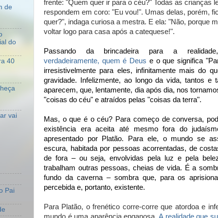
frente: "Quem quer ir para o céu?" Todas as crianças 
m de
respondem em coro: "Eu vou!". Umas delas, porém, fic
quer?", indaga curiosa a mestra. E ela: "Não, porque
voltar logo para casa após a catequese!".
o
al do
Passando da brincadeira para a realida
verdadeiramente, quem é Deus
e o que significa "Pa
ra 40
irresistivelmente para eles, infinitamente mais do 
gravidade. Infelizmente, ao longo da vida, tantos e t
nheça
aparecem, que, lentamente, dia após dia, nos tornam
"coisas do céu" e atraídos pelas "coisas da terra".
r vai
Mas, o que é o céu? Para começo de conversa, pod
existência era aceita até mesmo fora do judaís
apresentado por Platão. Para ele, o mundo se a
escura, habitada por pessoas acorrentadas, de costa
de fora – ou seja, envolvidas pela luz e pela be
trabalham outras pessoas, cheias de vida. É a sombr
fundo da caverna – sombra que, para os aprisiona
percebida e, portanto, existente.
o Pai
Para Platão, o frenético corre-corre que atordoa e inf
de
mundo é uma aparência enganosa.
A realidade que su