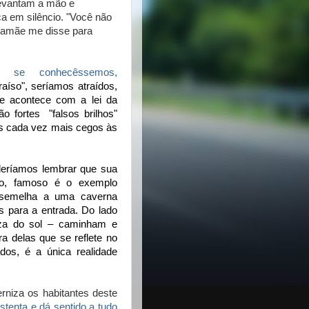
levantam a mão e
a em silêncio. "Você não
 mamãe me disse para
de,
se conhecêssemos,
raíso", seríamos atraídos,
que acontece com a lei da
ão fortes "falsos brilhos"
os cada vez mais cegos às
eríamos lembrar que sua
mo, famoso é o exemplo
ssemelha a uma caverna
s para a entrada. Do lado
leza do sol – caminham e
a delas que se reflete no
dos, é a única realidade
erniza os habitantes deste
stenta e dá sentido a tudo