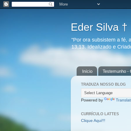
Eder Silva †
"Por ora subsistem a fé, 
13,13. Idealizado e Cria
Início
Testemunho - 
TRADUZA NOSSO BLOG
Powered by
Transla
CURRÍCULO LATTES
Clique Aqui!!!