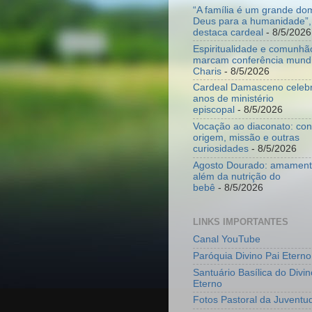
“A família é um grande do
Deus para a humanidade”,
destaca cardeal
- 8/5/2026
Espiritualidade e comunhã
marcam conferência mundi
Charis
- 8/5/2026
Cardeal Damasceno celeb
anos de ministério
episcopal
- 8/5/2026
Vocação ao diaconato: co
origem, missão e outras
curiosidades
- 8/5/2026
Agosto Dourado: amamenta
além da nutrição do
bebê
- 8/5/2026
LINKS IMPORTANTES
Canal YouTube
Paróquia Divino Pai Eterno
Santuário Basílica do Divin
Eterno
Fotos Pastoral da Juventu