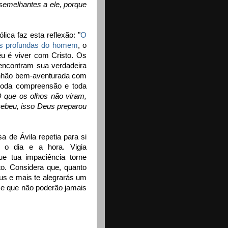
emelhantes a ele, porque
ica faz esta reflexão: "
O
ais profundas do homem
, o
céu é viver com Cristo. Os
 encontram sua verdadeira
munhão bem-aventurada com
toda compreensão e toda
O que os olhos não viram,
ebeu, isso Deus preparou
a de Ávila repetia para si
 o dia e a hora. Vigia
e tua impaciência torne
o. Considera que, quanto
us e mais te alegrarás um
e que não poderão jamais