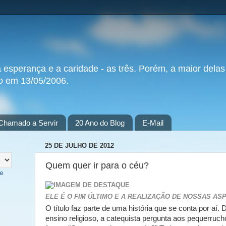
a esperança e a caridade - as três. Porém, a maior delas
do em 13/05/2006.
Chamado a Servir
20 Ano do Blog
E-Mail
25 DE JULHO DE 2012
Quem quer ir para o céu?
te
ELE É O FIM ÚLTIMO E A REALIZAÇÃO DE NOSSAS AS
O título faz parte de uma história que se conta por aí.
ensino religioso, a catequista pergunta aos pequerruc