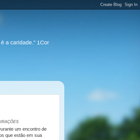
 é a caridade." 1Cor
PIRAÇÕES
 Durante um encontro de
hos que estão em sua