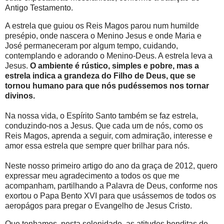
Antigo Testamento.
A estrela que guiou os Reis Magos parou num humilde
presépio, onde nascera o Menino Jesus e onde Maria e
José permaneceram por algum tempo, cuidando,
contemplando e adorando o Menino-Deus. A estrela leva a
Jesus.
O ambiente é rústico, simples e pobre, mas a
estrela indica a grandeza do Filho de Deus, que se
tornou humano para que nós pudéssemos nos tornar
divinos.
Na nossa vida, o Espírito Santo também se faz estrela,
conduzindo-nos a Jesus. Que cada um de nós, como os
Reis Magos, aprenda a seguir, com admiração, interesse e
amor essa estrela que sempre quer brilhar para nós.
Neste nosso primeiro artigo do ano da graça de 2012, quero
expressar meu agradecimento a todos os que me
acompanham, partilhando a Palavra de Deus, conforme nos
exortou o Papa Bento XVI para que usássemos de todos os
aeropágos para pregar o Evangelho de Jesus Cristo.
Que tenhamos, nesta solenidade, as atitudes benditas de