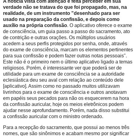
A notícia vista com atenção e feita perceber em sua
verdade não se tratava do que foi propagado, mas, na
realidade, de um instrumento "desenhado para ser
usado na preparação da confissão, e depois como
auxílio na própria confissão
. O aplicativo oferece o exame
de consciência, um guia passo a passo do sacramento, ato
de contrição e outras orações. Os múltiplos usuários
acedem a seus perfis protegidos por senha, onde, através
do exame de consciência, marcam os elementos pertinentes
para sua confissão e podem fazer outras notas pessoais".
Este não é o primeiro nem o último aplicativo ligado a temas
religiosos. Porém, é interessante ver que poderá ser de
utilidade para um exame de consciência se a autoridade
eclesiástica deu seu aval com relação ao conteúdo dele
[aplicativo]. Assim como no passado muitos utilizavam
livrinhos para o exame de consciência e outros anotavam
em papéis seus pecados para não os esquecerem na hora
da confissão auricular, hoje os meios eletrônicos podem
ajudar nesse aprofundamento. Porém, nada disso substitui
a confissão auricular com o ministro ordenado.
Para a recepção do sacramento, que possui ao menos três
nomes, que são sinônimos e acabam mesmo por significar