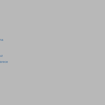
ma
uz
arece