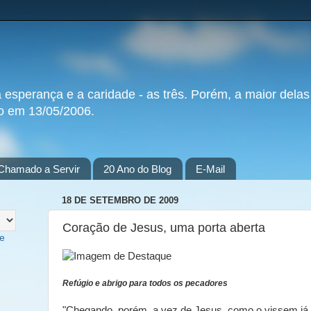
a esperança e a caridade - as três. Porém, a maior delas
do em 13/05/2006.
Chamado a Servir
20 Ano do Blog
E-Mail
18 DE SETEMBRO DE 2009
Coração de Jesus, uma porta aberta
te
Refúgio e abrigo para todos os pecadores
"Chegando, porém, a vez de Jesus, como o vissem já 