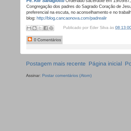
Pe. Alir Sanagiotto
Ordenado sacerdote em 19/09/87
Congregação dos padres do Sagrado Coração de Jesu
preferencial na escuta, no aconselhamento e no trabalho
blog:
http://blog.cancaonova.com/padrealir
Publicado por
Eder Silva
às
08:13:0
0 Comentários
Postagem mais recente
Página inicial
Po
Assinar:
Postar comentários (Atom)