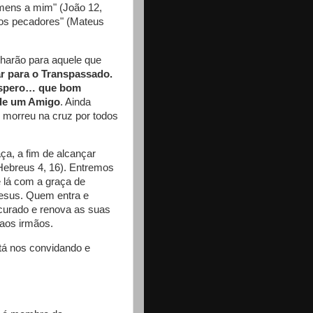
homens a mim" (João 12,
 os pecadores" (Mateus
lharão para aquele que
r para o Transpassado.
sespero… que bom
 de um Amigo
. Ainda
e morreu na cruz por todos
ça, a fim de alcançar
(Hebreus 4, 16). Entremos
 lá com a graça de
esus. Quem entra e
curado e renova as suas
 aos irmãos.
tá nos convidando e