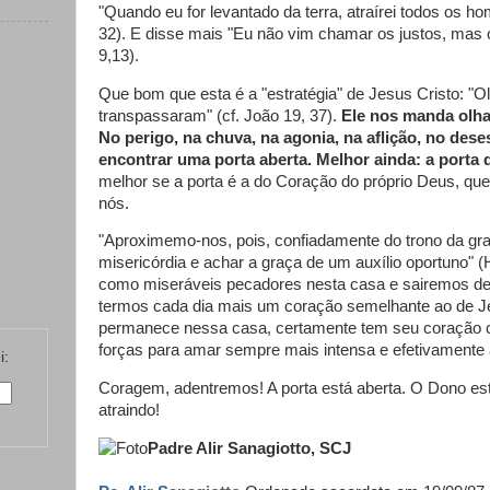
"Quando eu for levantado da terra, atraírei todos os 
32). E disse mais "Eu não vim chamar os justos, mas
9,13).
Que bom que esta é a "estratégia" de Jesus Cristo: "O
transpassaram" (cf. João 19, 37).
Ele nos manda olha
No perigo, na chuva, na agonia, na aflição, no de
encontrar uma porta aberta. Melhor ainda: a porta
melhor se a porta é a do Coração do próprio Deus, qu
nós.
"Aproximemo-nos, pois, confiadamente do trono da gra
misericórdia e achar a graça de um auxílio oportuno" 
como miseráveis pecadores nesta casa e sairemos de
termos cada dia mais um coração semelhante ao de J
permanece nessa casa, certamente tem seu coração 
forças para amar sempre mais intensa e efetivamente
i:
Coragem, adentremos! A porta está aberta. O Dono es
atraindo!
Padre Alir Sanagiotto, SCJ