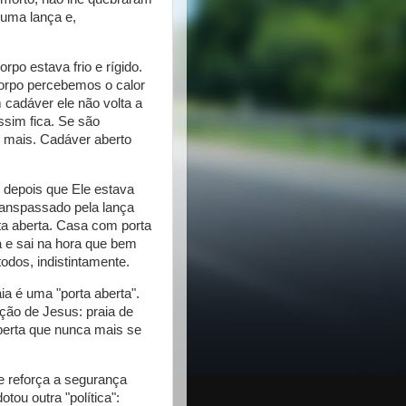
 uma lança e,
po estava frio e rígido.
corpo percebemos o calor
 cadáver ele não volta a
ssim fica. Se são
" mais. Cadáver aberto
 depois que Ele estava
ranspassado pela lança
ta aberta. Casa com porta
a e sai na hora que bem
odos, indistintamente.
ia é uma "porta aberta".
ão de Jesus: praia de
aberta que nunca mais se
e reforça a segurança
ou outra "política":