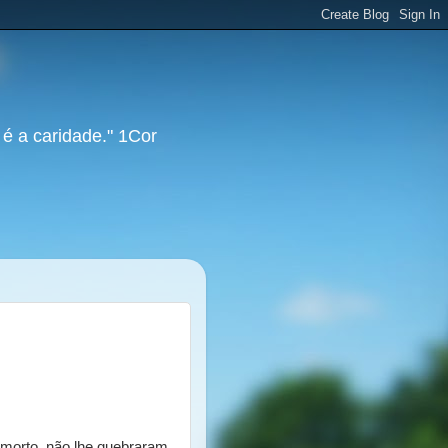
 é a caridade." 1Cor
morto, não lhe quebraram