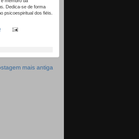
, é membro da
s. Dedica-se de forma
 psicoespiritual dos fiéis.
0
stagem mais antiga