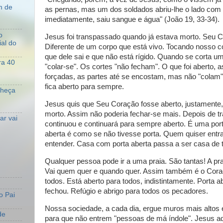
m de
as pernas, mas um dos soldados abriu-lhe o lado com
imediatamente, saiu sangue e água" (João 19, 33-34).
o
Jesus foi transpassado quando já estava morto. Seu Cor
al do
Diferente de um corpo que está vivo. Tocando nosso 
que dele sai e que não está rígido. Quando se corta um
ra 40
"colar-se". Os cortes "não fecham". O que foi aberto, a
forçadas, as partes até se encostam, mas não "colam
fica aberto para sempre.
nheça
Jesus quis que Seu Coração fosse aberto, justamente,
morto. Assim não poderia fechar-se mais. Depois de t
r vai
continuou e continuará para sempre aberto. É uma por
aberta é como se não tivesse porta. Quem quiser entr
entender. Casa com porta aberta passa a ser casa de t
Qualquer pessoa pode ir a uma praia. São tantas! A pra
Vai quem quer e quando quer. Assim também é o Coraç
todos. Está aberto para todos, indistintamente. Porta 
fechou. Refúgio e abrigo para todos os pecadores.
o Pai
Nossa sociedade, a cada dia, ergue muros mais altos 
de
para que não entrem "pessoas de má índole". Jesus adot