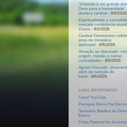
“A família é um grande do
Deus para a humanidade”,
destaca cardeal
- 8/5/2026
Espiritualidade e comunhã
marcam conferência mundi
Charis
- 8/5/2026
Cardeal Damasceno celeb
anos de ministério
episcopal
- 8/5/2026
Vocação ao diaconato: co
origem, missão e outras
curiosidades
- 8/5/2026
Agosto Dourado: amamenta
além da nutrição do
bebê
- 8/5/2026
LINKS IMPORTANTES
Canal YouTube
Paróquia Divino Pai Eterno
Santuário Basílica do Divin
Eterno
Fotos Pastoral da Juventu