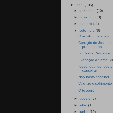
▼
2009
(105)
►
dezembro
(10)
►
novembro
(9)
►
outubro
(11)
▼
setembro
(8)
O auxílio dos anjos
Coração de Jesus, u
porta aberta
Símbolos Religiosos
Exaltação à Santa Cr
Idoso, quando tudo p
conspirar
Não basta escolher
Valorize o sofrimento
O tesouro
►
agosto
(8)
►
julho
(15)
►
junho
(10)