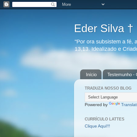
Eder Silva †
"Por ora subsistem a fé, 
13,13. Idealizado e Cria
Início
Testemunho - 
TRADUZA NOSSO BLOG
Powered by
Transla
CURRÍCULO LATTES
Clique Aqui!!!