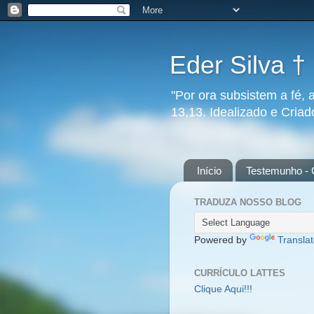
Eder Silva †
"Por ora subsistem a fé, 
13,13. Idealizado e Cria
Início
Testemunho - 
TRADUZA NOSSO BLOG
Powered by
Transla
CURRÍCULO LATTES
Clique Aqui!!!