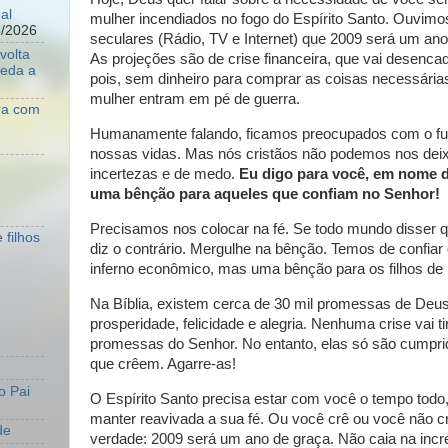
al
mulher incendiados no fogo do Espírito Santo. Ouvim
8/2026
seculares (Rádio, TV e Internet) que 2009 será um ano d
volta
As projeções são de crise financeira, que vai desencad
ueda a
pois, sem dinheiro para comprar as coisas necessária
mulher entram em pé de guerra.
ara com
Humanamente falando, ficamos preocupados com o fu
nossas vidas. Mas nós cristãos não podemos nos deix
incertezas e de medo.
Eu digo para você, em nome d
uma bênção para aqueles que confiam no Senhor!
Precisamos nos colocar na fé. Se todo mundo disser qu
 filhos
diz o contrário. Mergulhe na bênção. Temos de confia
inferno econômico, mas uma bênção para os filhos de
Na Bíblia, existem cerca de 30 mil promessas de Deu
prosperidade, felicidade e alegria. Nenhuma crise vai t
promessas do Senhor. No entanto, elas só são cumpri
que crêem. Agarre-as!
o Pai
O Espírito Santo precisa estar com você o tempo todo
manter reavivada a sua fé. Ou você crê ou você não 
de
verdade: 2009 será um ano de graça. Não caia na incr