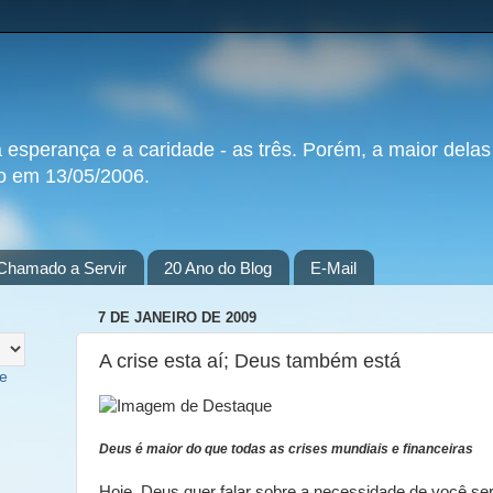
a esperança e a caridade - as três. Porém, a maior delas
do em 13/05/2006.
Chamado a Servir
20 Ano do Blog
E-Mail
7 DE JANEIRO DE 2009
A crise esta aí; Deus também está
te
Deus é maior do que todas as crises mundiais e financeiras
Hoje, Deus quer falar sobre a necessidade de você 