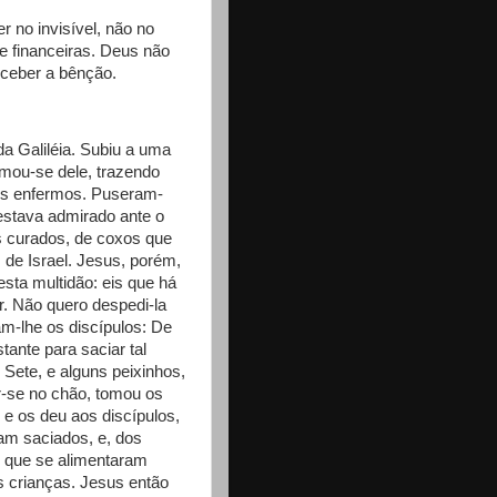
r no invisível, não no
 e financeiras. Deus não
eceber a bênção.
da Galiléia. Subiu a uma
imou-se dele, trazendo
ros enfermos. Puseram-
estava admirado ante o
s curados, de coxos que
de Israel. Jesus, porém,
esta multidão: eis que há
r. Não quero despedi-la
m-lhe os discípulos: De
ante para saciar tal
Sete, e alguns peixinhos,
r-se no chão, tomou os
 e os deu aos discípulos,
am saciados, e, dos
 que se alimentaram
s crianças. Jesus então