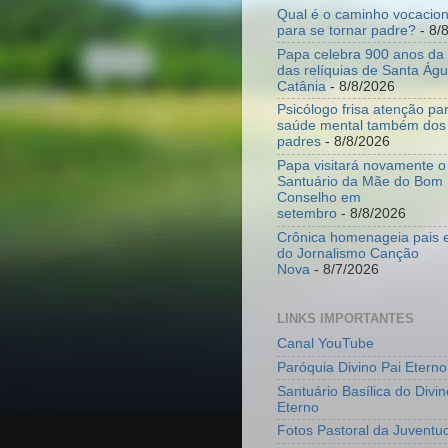
Qual é o caminho vocacion
para se tornar padre?
- 8/
Papa celebra 900 anos da 
das relíquias de Santa Ág
Catânia
- 8/8/2026
Psicólogo frisa atenção p
saúde mental também dos
padres
- 8/8/2026
Papa visitará novamente o
Santuário da Mãe do Bom
Conselho em
setembro
- 8/8/2026
Crônica homenageia pais e
do Jornalismo Canção
Nova
- 8/7/2026
LINKS IMPORTANTES
Canal YouTube
Paróquia Divino Pai Eterno
Santuário Basílica do Divin
Eterno
Fotos Pastoral da Juventu