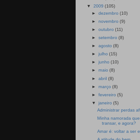
▼
2009
(105)
►
dezembro
(10)
►
novembro
(9)
►
outubro
(11)
►
setembro
(8)
►
agosto
(8)
►
julho
(15)
►
junho
(10)
►
maio
(8)
►
abril
(8)
►
março
(8)
►
fevereiro
(5)
▼
janeiro
(5)
Administrar perdas af
Minha namorada que
transar, e agora?
Amar é: voltar a ser 
A atitude do bem