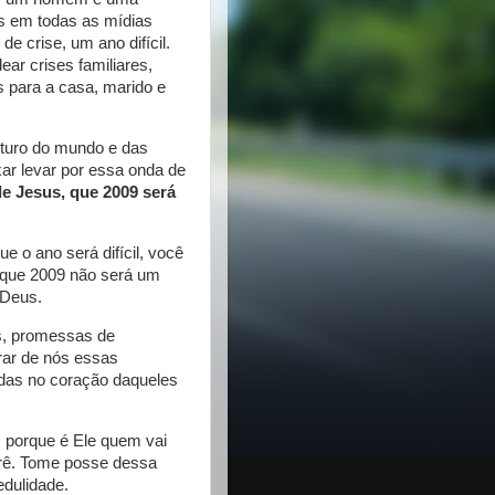
os em todas as mídias
e crise, um ano difícil.
ear crises familiares,
s para a casa, marido e
turo do mundo e das
ar levar por essa onda de
e Jesus, que 2009 será
e o ano será difícil, você
r que 2009 não será um
 Deus.
s, promessas de
irar de nós essas
das no coração daqueles
, porque é Ele quem vai
crê. Tome posse dessa
edulidade.