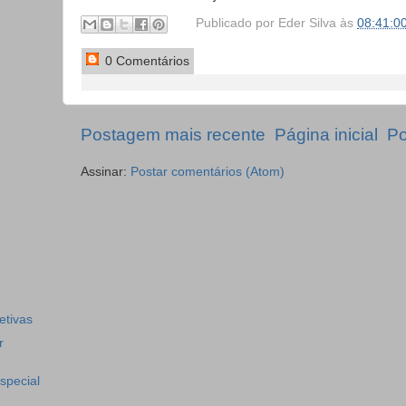
Publicado por
Eder Silva
às
08:41:0
0 Comentários
Postagem mais recente
Página inicial
Po
Assinar:
Postar comentários (Atom)
etivas
r
especial