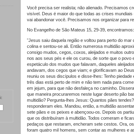
Você precisa ser realista; não alienado. Precisamos cre
visível. Deus é maior do que todas as crises mundiais
vai abandonar você. Precisamos nos organizar para r
No Evangelho de São Mateus 15, 29-39, encontramos:
"Jesus saiu daquela região e voltou para perto do mar 
colina e sentou-se ali. Então numerosa multidão aprox
consigo mudos, cegos, coxos, aleijados e muitos out
nos aos seus pés e ele os curou, de sorte que o povo 
espetáculo dos mudos que falavam, daqueles aleijado
andavam, dos cegos que viam; e glorificavam ao Deus 
reuniu os seus discípulos e disse-lhes: Tenho piedade 
três dias está perto de mim e não tem nada para come
em jejum, para que não desfaleça no caminho. Dissera
que maneira procuraremos neste lugar deserto pão bast
i:
multidão? Pergunta-lhes Jesus: Quantos pães tendes? 
responderam eles. Mandou, então, a multidão assenta
sete pães e os peixes e abençoou-os. Depois os partiu
que os distribuíram à multidão. Todos comeram e ficar
pedaços que restaram, encheram sete cestos. Ora, os
foram quatro mil homens, sem contar as mulheres e a