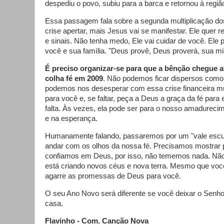
despediu o povo, subiu para a barca e retornou à regi
Essa passagem fala sobre a segunda multiplicação do
crise apertar, mais Jesus vai se manifestar. Ele quer re
e sinais. Não tenha medo, Ele vai cuidar de você. Ele 
você e sua família. "Deus provê, Deus proverá, sua mis
É preciso organizar-se para que a bênção chegue a
colha fé em 2009
. Não podemos ficar dispersos como
podemos nos desesperar com essa crise financeira mun
para você e, se faltar, peça a Deus a graça da fé para
falta. Às vezes, ela pode ser para o nosso amadurec
e na esperança.
Humanamente falando, passaremos por um "vale escur
andar com os olhos da nossa fé. Precisamos mostrar
confiamos em Deus, por isso, não tememos nada. Não
está criando novos céus e nova terra. Mesmo que você
agarre as promessas de Deus para você.
O seu Ano Novo será diferente se você deixar o Senho
casa.
Flavinho - Com. Canção Nova