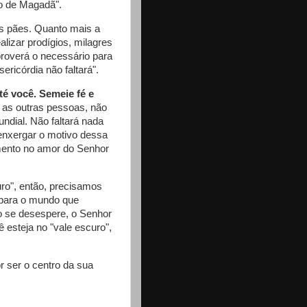
ão de Magadã".
s pães. Quanto mais a
alizar prodígios, milagres
proverá o necessário para
ericórdia não faltará".
té você. Semeie fé e
 as outras pessoas, não
dial. Não faltará nada
 enxergar o motivo dessa
imento no amor do Senhor
o", então, precisamos
 para o mundo que
 se desespere, o Senhor
 esteja no "vale escuro",
r ser o centro da sua