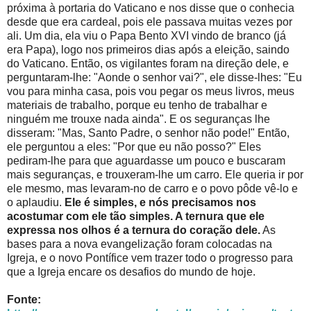
próxima à portaria do Vaticano e nos disse que o conhecia
desde que era cardeal, pois ele passava muitas vezes por
ali. Um dia, ela viu o Papa Bento XVI vindo de branco (já
era Papa), logo nos primeiros dias após a eleição, saindo
do Vaticano. Então, os vigilantes foram na direção dele, e
perguntaram-lhe: "Aonde o senhor vai?", ele disse-lhes: "Eu
vou para minha casa, pois vou pegar os meus livros, meus
materiais de trabalho, porque eu tenho de trabalhar e
ninguém me trouxe nada ainda". E os seguranças lhe
disseram: "Mas, Santo Padre, o senhor não pode!" Então,
ele perguntou a eles: "Por que eu não posso?" Eles
pediram-lhe para que aguardasse um pouco e buscaram
mais seguranças, e trouxeram-lhe um carro. Ele queria ir por
ele mesmo, mas levaram-no de carro e o povo pôde vê-lo e
o aplaudiu.
Ele é simples, e nós precisamos nos
acostumar com ele tão simples. A ternura que ele
expressa nos olhos é a ternura do coração dele.
As
bases para a nova evangelização foram colocadas na
Igreja, e o novo Pontífice vem trazer todo o progresso para
que a Igreja encare os desafios do mundo de hoje.
Fonte: