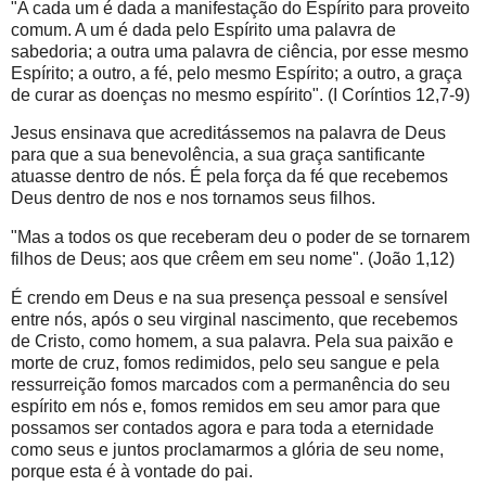
"A cada um é dada a manifestação do Espírito para proveito
comum. A um é dada pelo Espírito uma palavra de
sabedoria; a outra uma palavra de ciência, por esse mesmo
Espírito; a outro, a fé, pelo mesmo Espírito; a outro, a graça
de curar as doenças no mesmo espírito". (I Coríntios 12,7-9)
Jesus ensinava que acreditássemos na palavra de Deus
para que a sua benevolência, a sua graça santificante
atuasse dentro de nós. É pela força da fé que recebemos
Deus dentro de nos e nos tornamos seus filhos.
"Mas a todos os que receberam deu o poder de se tornarem
filhos de Deus; aos que crêem em seu nome". (João 1,12)
É crendo em Deus e na sua presença pessoal e sensível
entre nós, após o seu virginal nascimento, que recebemos
de Cristo, como homem, a sua palavra. Pela sua paixão e
morte de cruz, fomos redimidos, pelo seu sangue e pela
ressurreição fomos marcados com a permanência do seu
espírito em nós e, fomos remidos em seu amor para que
possamos ser contados agora e para toda a eternidade
como seus e juntos proclamarmos a glória de seu nome,
porque esta é à vontade do pai.