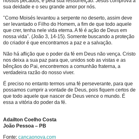
nossos pecados, e pela sua ressurreição. Jesus comprova a
sua deidade e o seu grande amor por nós.
"Como Moisés levantou a serpente no deserto, assim deve
ser levantado o Filho do Homem, a fim de que todo aquele
que crer, tenha nele vida eterna. A fé é ação de Deus em
nossa vida". (João 3, 14-15). Somente buscando a proteção
do criador é que encontramos a paz e a salvação.
Não há aflição que o poder da fé em Deus não vença. Cristo
nos deixa a sua paz para que, unidos sob as vistas e as
bênçãos do Pai, encontremos a comunhão fraterna, a
verdadeira razão do nosso viver.
É preciso no entanto termos uma fé perseverante, para que
possamos cumprir a vontade de Deus, pois fiquem certos de
que todo aquele que nascer de Deus vence o mundo. É
essa a vitória do poder da fé.
Adailton Coelho Costa
João Pessoa – PB
Fonte:
cancaonova.com