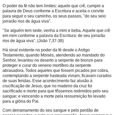
O poder da fé não tem limites: aquele que crê, cumpre a
palavra de Deus conforme a Escritura e aceita o convite
para seguir o seu caminho, os seus passos, "do seu seio
jorrarão rios de água viva".
"Se alguém tem sede, venha a mim e beba. Aquele que crê
em mim conforme a palavra da Escritura: de seu jorrarão
rios de água viva". (João 7,37-38)
Há sinal evidente no poder da fé desde o Antigo
Testamento, quando Moisés, atendendo ao mandado do
Senhor, levantou no deserto a serpente de bronze para
proteger e curar do veneno mortífero da serpente
abrasadora. Todos aqueles que fossem picados por cobra,
contemplando a serpente hasteada viviam, ficavam curados
de suas feridas. Esse acontecimento faz alusão à
crucificação de Jesus, que no madeiro da cruz foi
sacrificado e morto para que fôssemos redimidos pelo seu
sangue: e vencendo a morte pela ressurreição foi levado
para a glória do Pai.
Com derramamento do seu sangue e pelo perdão de