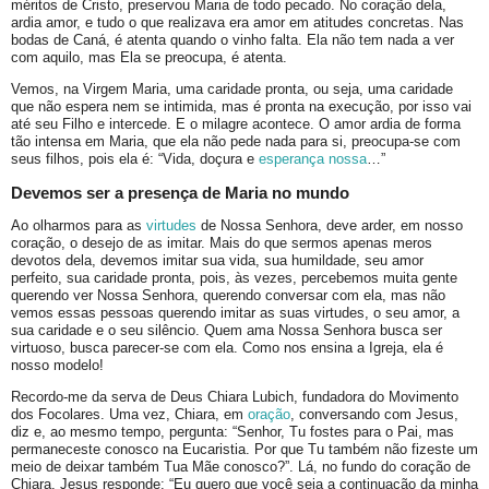
méritos de Cristo, preservou Maria de todo pecado. No coração dela,
ardia amor, e tudo o que realizava era amor em atitudes concretas. Nas
bodas de Caná, é atenta quando o vinho falta. Ela não tem nada a ver
com aquilo, mas Ela se preocupa, é atenta.
Vemos, na Virgem Maria, uma caridade pronta, ou seja, uma caridade
que não espera nem se intimida, mas é pronta na execução, por isso vai
até seu Filho e intercede. E o milagre acontece. O amor ardia de forma
tão intensa em Maria, que ela não pede nada para si, preocupa-se com
seus filhos, pois ela é: “Vida, doçura e
esperança nossa
…”
Devemos ser a presença de Maria no mundo
Ao olharmos para as
virtudes
de Nossa Senhora, deve arder, em nosso
coração, o desejo de as imitar. Mais do que sermos apenas meros
devotos dela, devemos imitar sua vida, sua humildade, seu amor
perfeito, sua caridade pronta, pois, às vezes, percebemos muita gente
querendo ver Nossa Senhora, querendo conversar com ela, mas não
vemos essas pessoas querendo imitar as suas virtudes, o seu amor, a
sua caridade e o seu silêncio. Quem ama Nossa Senhora busca ser
virtuoso, busca parecer-se com ela. Como nos ensina a Igreja, ela é
nosso modelo!
Recordo-me da serva de Deus Chiara Lubich, fundadora do Movimento
dos Focolares. Uma vez, Chiara, em
oração
, conversando com Jesus,
diz e, ao mesmo tempo, pergunta: “Senhor, Tu fostes para o Pai, mas
permaneceste conosco na Eucaristia. Por que Tu também não fizeste um
meio de deixar também Tua Mãe conosco?”. Lá, no fundo do coração de
Chiara, Jesus responde: “Eu quero que você seja a continuação da minha