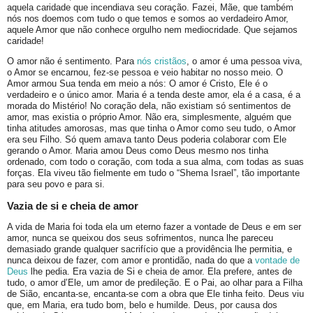
aquela caridade que incendiava seu coração. Fazei, Mãe, que também
nós nos doemos com tudo o que temos e somos ao verdadeiro Amor,
aquele Amor que não conhece orgulho nem mediocridade. Que sejamos
caridade!
O amor não é sentimento. Para
nós cristãos
, o amor é uma pessoa viva,
o Amor se encarnou, fez-se pessoa e veio habitar no nosso meio. O
Amor armou Sua tenda em meio a nós: O amor é Cristo, Ele é o
verdadeiro e o único amor. Maria é a tenda deste amor, ela é a casa, é a
morada do Mistério! No coração dela, não existiam só sentimentos de
amor, mas existia o próprio Amor. Não era, simplesmente, alguém que
tinha atitudes amorosas, mas que tinha o Amor como seu tudo, o Amor
era seu Filho. Só quem amava tanto Deus poderia colaborar com Ele
gerando o Amor. Maria amou Deus como Deus mesmo nos tinha
ordenado, com todo o coração, com toda a sua alma, com todas as suas
forças. Ela viveu tão fielmente em tudo o “Shema Israel”, tão importante
para seu povo e para si.
Vazia de si e cheia de amor
A vida de Maria foi toda ela um eterno fazer a vontade de Deus e em ser
amor, nunca se queixou dos seus sofrimentos, nunca lhe pareceu
demasiado grande qualquer sacrifício que a providência lhe permitia, e
nunca deixou de fazer, com amor e prontidão, nada do que a
vontade de
Deus
lhe pedia. Era vazia de Si e cheia de amor. Ela prefere, antes de
tudo, o amor d’Ele, um amor de predileção. E o Pai, ao olhar para a Filha
de Sião, encanta-se, encanta-se com a obra que Ele tinha feito. Deus viu
que, em Maria, era tudo bom, belo e humilde. Deus, por causa dos