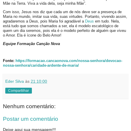
Mãe na Terra. Viva a vida dela, seja minha Mãe”.
Com isso, Jesus nos diz que cada um de nós deve ser a presença de
Maria no mundo, imitar sua vida, suas virtudes. Portanto, vivendo assim,
agradaremos a Deus, pois Maria foi agradável a
Deus
em tudo. Nela,
está tudo que somos chamados a ser, ela é modelo escatológico de
quem um dia seremos, pois ela é o modelo perfeito de alguém que viveu
o Amor. Ela é ícone do Belo Amor!
Equipe Formação Canção Nova
Fonte:
https://formacao.cancaonova.com/nossa-senhora/devocao-
nossa-senhora/caridade-ardente-de-maria/
Eder Silva
às
21:10:00
Compartilhar
Nenhum comentário:
Postar um comentário
Deixe aqui sua mensagem!!!