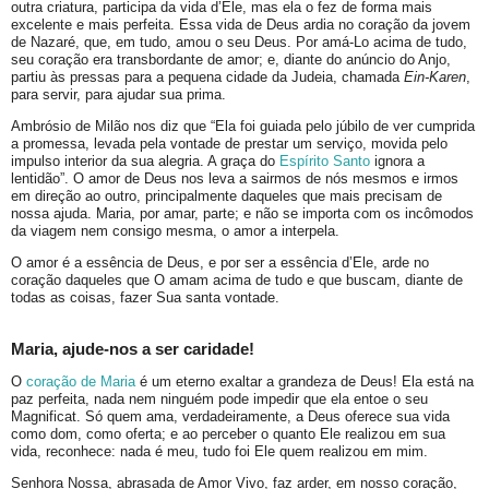
outra criatura, participa da vida d’Ele, mas ela o fez de forma mais
excelente e mais perfeita. Essa vida de Deus ardia no coração da jovem
de Nazaré, que, em tudo, amou o seu Deus. Por amá-Lo acima de tudo,
seu coração era transbordante de amor; e, diante do anúncio do Anjo,
partiu às pressas para a pequena cidade da Judeia, chamada
Ein-Karen
,
para servir, para ajudar sua prima.
Ambrósio de Milão nos diz que “Ela foi guiada pelo júbilo de ver cumprida
a promessa, levada pela vontade de prestar um serviço, movida pelo
impulso interior da sua alegria. A graça do
Espírito Santo
ignora a
lentidão”. O amor de Deus nos leva a sairmos de nós mesmos e irmos
em direção ao outro, principalmente daqueles que mais precisam de
nossa ajuda. Maria, por amar, parte; e não se importa com os incômodos
da viagem nem consigo mesma, o amor a interpela.
O amor é a essência de Deus, e por ser a essência d’Ele, arde no
coração daqueles que O amam acima de tudo e que buscam, diante de
todas as coisas, fazer Sua santa vontade.
Maria, ajude-nos a ser caridade!
O
coração de Maria
é um eterno exaltar a grandeza de Deus! Ela está na
paz perfeita, nada nem ninguém pode impedir que ela entoe o seu
Magnificat. Só quem ama, verdadeiramente, a Deus oferece sua vida
como dom, como oferta; e ao perceber o quanto Ele realizou em sua
vida, reconhece: nada é meu, tudo foi Ele quem realizou em mim.
Senhora Nossa, abrasada de Amor Vivo, faz arder, em nosso coração,