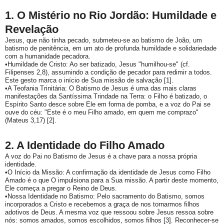
1. O Mistério no Rio Jordão: Humildade e
Revelação
Jesus, que não tinha pecado, submeteu-se ao batismo de João, um
batismo de penitência, em um ato de profunda humildade e solidariedade
com a humanidade pecadora.
•
Humildade de Cristo:
Ao ser batizado, Jesus "humilhou-se" (cf.
Filipenses 2,8), assumindo a condição de pecador para redimir a todos.
Este gesto marca o início de Sua missão de salvação [1].
•
A Teofania Trinitária:
O Batismo de Jesus é uma das mais claras
manifestações da
Santíssima Trindade
na Terra: o Filho é batizado, o
Espírito Santo desce sobre Ele em forma de pomba, e a voz do Pai se
ouve do céu: "Este é o meu Filho amado, em quem me comprazo"
(Mateus 3,17) [2].
2. A Identidade do Filho Amado
A voz do Pai no Batismo de Jesus é a chave para a nossa própria
identidade.
•
O Início da Missão:
A confirmação da identidade de Jesus como Filho
Amado é o que O impulsiona para a Sua missão. A partir deste momento,
Ele começa a pregar o Reino de Deus.
•
Nossa Identidade no Batismo:
Pelo sacramento do Batismo, somos
incorporados a Cristo e recebemos a graça de nos tornarmos
filhos
adotivos de Deus
. A mesma voz que ressoou sobre Jesus ressoa sobre
nós: somos amados, somos escolhidos, somos filhos [3]. Reconhecer-se