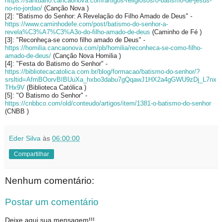
https://santuario.cancaonova.com/artigos-religiosos/o-batismo-de-jesus-
no-rio-jordao/
(Canção Nova )
[2]: "Batismo do Senhor: A Revelação do Filho Amado de Deus" -
https://www.caminhodefe.com/post/batismo-do-senhor-a-
revela%C3%A7%C3%A3o-do-filho-amado-de-deus
(Caminho de Fé )
[3]: "Reconheça-se como filho amado de Deus" -
https://homilia.cancaonova.com/pb/homilia/reconheca-se-como-filho-
amado-de-deus/
(Canção Nova Homilia )
[4]: "Festa do Batismo do Senhor" -
https://bibliotecacatolica.com.br/blog/formacao/batismo-do-senhor/?
srsltid=AfmBOorvBIBUuXa_hxbo3dabu7gQqawJ1HX2a4gGWU9zDj_L7nx
THx9V
(Biblioteca Católica )
[5]: "O Batismo do Senhor" -
https://cnbbco.com/old/conteudo/artigos/item/1381-o-batismo-do-senhor
(CNBB )
Eder Silva
às
06:00:00
Compartilhar
Nenhum comentário:
Postar um comentário
Deixe aqui sua mensagem!!!