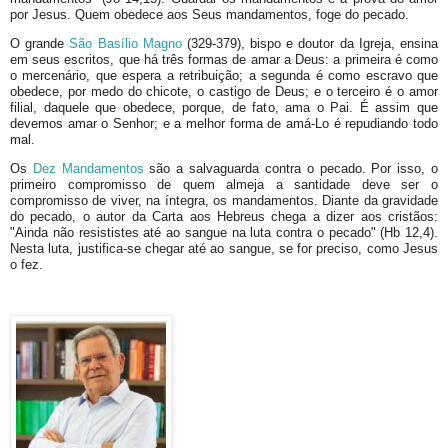
por Jesus. Quem obedece aos Seus mandamentos, foge do pecado.
O grande
São Basílio Magno
(329-379), bispo e doutor da Igreja, ensina
em seus escritos, que há três formas de amar a Deus: a primeira é como
o mercenário, que espera a retribuição; a segunda é como escravo que
obedece, por medo do chicote, o castigo de Deus; e o terceiro é o amor
filial, daquele que obedece, porque, de fato, ama o Pai. É assim que
devemos amar o Senhor; e a melhor forma de amá-Lo é repudiando todo
mal.
Os
Dez Mandamentos
são a salvaguarda contra o pecado. Por isso, o
primeiro compromisso de quem almeja a santidade deve ser o
compromisso de viver, na íntegra, os mandamentos. Diante da gravidade
do pecado, o autor da Carta aos Hebreus chega a dizer aos cristãos:
"Ainda não resististes até ao sangue na luta contra o pecado" (Hb 12,4).
Nesta luta, justifica-se chegar até ao sangue, se for preciso, como Jesus
o fez.