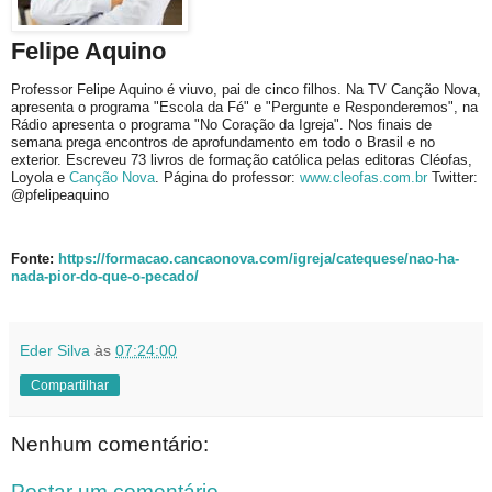
Felipe Aquino
Professor Felipe Aquino é viuvo, pai de cinco filhos. Na TV Canção Nova,
apresenta o programa "Escola da Fé" e "Pergunte e Responderemos", na
Rádio apresenta o programa "No Coração da Igreja". Nos finais de
semana prega encontros de aprofundamento em todo o Brasil e no
exterior. Escreveu 73 livros de formação católica pelas editoras Cléofas,
Loyola e
Canção Nova
. Página do professor:
www.cleofas.com.br
Twitter:
@pfelipeaquino
Fonte:
https://formacao.cancaonova.com/igreja/catequese/nao-ha-
nada-pior-do-que-o-pecado/
Eder Silva
às
07:24:00
Compartilhar
Nenhum comentário:
Postar um comentário