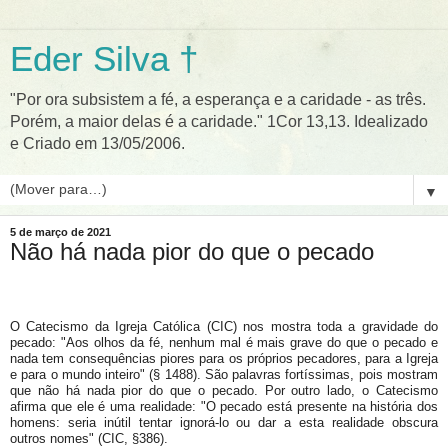
Eder Silva †
"Por ora subsistem a fé, a esperança e a caridade - as três.
Porém, a maior delas é a caridade." 1Cor 13,13. Idealizado
e Criado em 13/05/2006.
▼
5 de março de 2021
Não há nada pior do que o pecado
O Catecismo da Igreja Católica (CIC) nos mostra toda a gravidade do
pecado: "Aos olhos da fé, nenhum mal é mais grave do que o pecado e
nada tem consequências piores para os próprios pecadores, para a Igreja
e para o mundo inteiro" (§ 1488). São palavras fortíssimas, pois mostram
que não há nada pior do que o pecado. Por outro lado, o Catecismo
afirma que ele é uma realidade: "O pecado está presente na história dos
homens: seria inútil tentar ignorá-lo ou dar a esta realidade obscura
outros nomes" (CIC, §386).