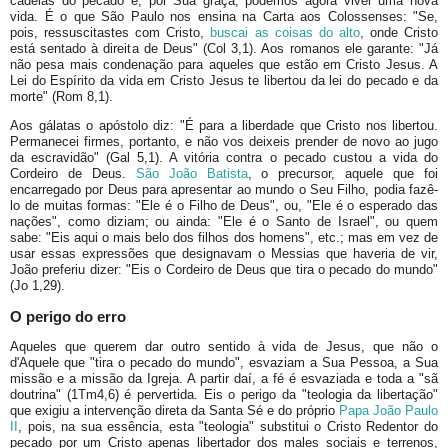
cadeias do pecado e, por Sua graça, podemos agora viver uma nova
vida. É o que São Paulo nos ensina na Carta aos Colossenses: "Se,
pois, ressuscitastes com Cristo,
buscai as coisas do alto
, onde Cristo
está sentado à direita de Deus" (Col 3,1). Aos romanos ele garante: "Já
não pesa mais condenação para aqueles que estão em Cristo Jesus. A
Lei do Espírito da vida em Cristo Jesus te libertou da lei do pecado e da
morte" (Rom 8,1).
Aos gálatas o apóstolo diz: "É para a liberdade que Cristo nos libertou.
Permanecei firmes, portanto, e não vos deixeis prender de novo ao jugo
da escravidão" (Gal 5,1). A vitória contra o pecado custou a vida do
Cordeiro de Deus.
São João Batista
, o precursor, aquele que foi
encarregado por Deus para apresentar ao mundo o Seu Filho, podia fazê-
lo de muitas formas: "Ele é o Filho de Deus", ou, "Ele é o esperado das
nações", como diziam; ou ainda: "Ele é o Santo de Israel", ou quem
sabe: "Eis aqui o mais belo dos filhos dos homens", etc.; mas em vez de
usar essas expressões que designavam o Messias que haveria de vir,
João preferiu dizer: "Eis o Cordeiro de Deus que tira o pecado do mundo"
(Jo 1,29).
O perigo do erro
Aqueles que querem dar outro sentido à vida de Jesus, que não o
d'Aquele que "tira o pecado do mundo", esvaziam a Sua Pessoa, a Sua
missão e a missão da Igreja. A partir daí, a fé é esvaziada e toda a "sã
doutrina" (1Tm4,6) é pervertida. Eis o perigo da "teologia da libertação"
que exigiu a intervenção direta da Santa Sé e do próprio
Papa João Paulo
II
, pois, na sua essência, esta "teologia" substitui o Cristo Redentor do
pecado por um Cristo apenas libertador dos males sociais e terrenos,