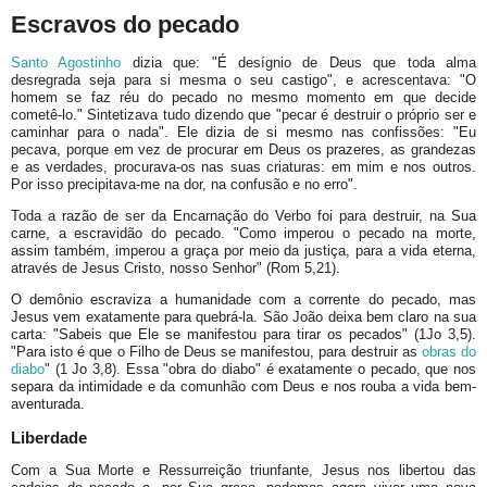
Escravos do pecado
Santo Agostinho
dizia que: "É desígnio de Deus que toda alma
desregrada seja para si mesma o seu castigo", e acrescentava: "O
homem se faz réu do pecado no mesmo momento em que decide
cometê-lo." Sintetizava tudo dizendo que "pecar é destruir o próprio ser e
caminhar para o nada". Ele dizia de si mesmo nas confissões: "Eu
pecava, porque em vez de procurar em Deus os prazeres, as grandezas
e as verdades, procurava-os nas suas criaturas: em mim e nos outros.
Por isso precipitava-me na dor, na confusão e no erro".
Toda a razão de ser da Encarnação do Verbo foi para destruir, na Sua
carne, a escravidão do pecado. "Como imperou o pecado na morte,
assim também, imperou a graça por meio da justiça, para a vida eterna,
através de Jesus Cristo, nosso Senhor" (Rom 5,21).
O demônio escraviza a humanidade com a corrente do pecado, mas
Jesus vem exatamente para quebrá-la. São João deixa bem claro na sua
carta: "Sabeis que Ele se manifestou para tirar os pecados" (1Jo 3,5).
"Para isto é que o Filho de Deus se manifestou, para destruir as
obras do
diabo
" (1 Jo 3,8). Essa "obra do diabo" é exatamente o pecado, que nos
separa da intimidade e da comunhão com Deus e nos rouba a vida bem-
aventurada.
Liberdade
Com a Sua Morte e Ressurreição triunfante, Jesus nos libertou das