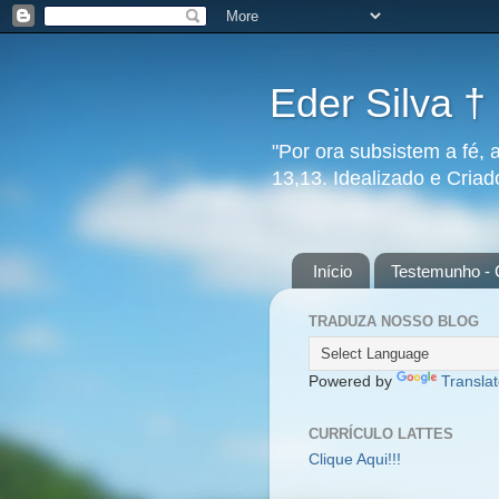
Eder Silva †
"Por ora subsistem a fé, 
13,13. Idealizado e Cria
Início
Testemunho - 
TRADUZA NOSSO BLOG
Powered by
Transla
CURRÍCULO LATTES
Clique Aqui!!!