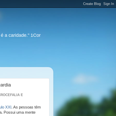
 é a caridade." 1Cor
cardia
CROCEFALIA E
ulo XXI
. As pessoas têm
a. Possui uma mente