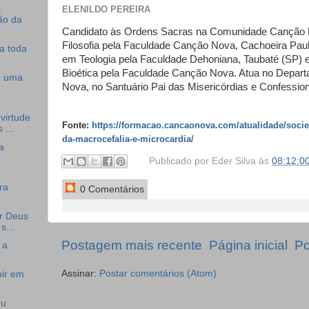
s
ELENILDO PEREIRA
ão da
Candidato às Ordens Sacras na Comunidade Canção 
Filosofia pela Faculdade Canção Nova, Cachoeira Pau
a toda
em Teologia pela Faculdade Dehoniana, Taubaté (SP)
Bioética pela Faculdade Canção Nova. Atua no Depar
e uma
Nova, no Santuário Pai das Misericórdias e Confession
virtude
F
​onte:
https://formacao.cancaonova.com/atualidade/socie
 ...
da-macrocefalia-e-microcardia/
a
Publicado por
Eder Silva
às
08:12:0
ra
0 Comentários
or Deus
s...
Postagem mais recente
Página inicial
Po
 a
Assinar:
Postar comentários (Atom)
uir em
eu