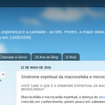
a esperança e a caridade - as três. Porém, a maior delas
do em 13/05/2006.
Chamado a Servir
20 Ano do Blog
E-Mail
21 DE MAIO DE 2018
Síndrome espiritual da macrocefalia e micro
te
VOCÊ SABE O QUE É A SÍNDROME ESPIRITUAL DA MA
MICROCARDIA?
Macrocefalia e microcardia espiritual, a doença do
séc
crescido em conhecimento, porém pouco em sabedori