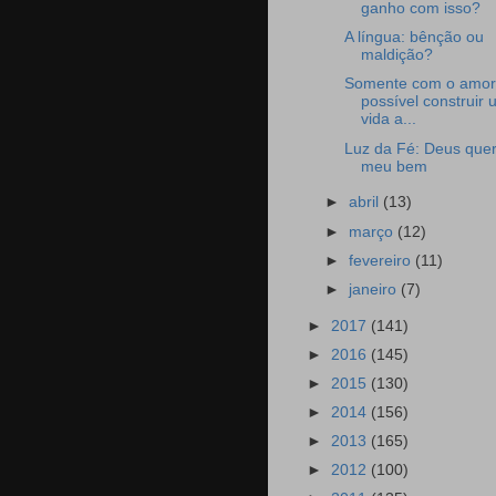
ganho com isso?
A língua: bênção ou
maldição?
Somente com o amor
possível construir
vida a...
Luz da Fé: Deus quer
meu bem
►
abril
(13)
►
março
(12)
►
fevereiro
(11)
►
janeiro
(7)
►
2017
(141)
►
2016
(145)
►
2015
(130)
►
2014
(156)
►
2013
(165)
►
2012
(100)