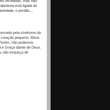
es recebidas, mas não
sabedoria está ligada às
dariedade, o perdão…
formado pela síndrome da
 e coração pequeno.
Meus
 Porém, não podemos
 e Graça diante de Deus.
a, não esqueça de