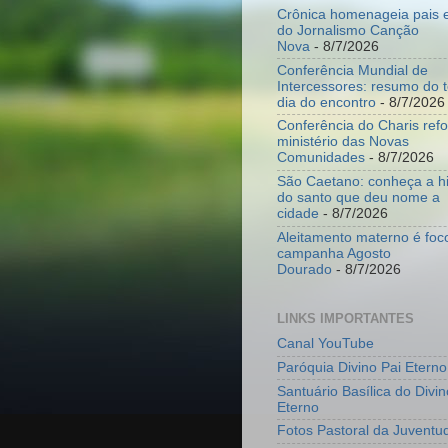
Crônica homenageia pais e
do Jornalismo Canção
Nova
- 8/7/2026
Conferência Mundial de
Intercessores: resumo do t
dia do encontro
- 8/7/2026
Conferência do Charis ref
ministério das Novas
Comunidades
- 8/7/2026
São Caetano: conheça a hi
do santo que deu nome a
cidade
- 8/7/2026
Aleitamento materno é foc
campanha Agosto
Dourado
- 8/7/2026
LINKS IMPORTANTES
Canal YouTube
Paróquia Divino Pai Eterno
Santuário Basílica do Divin
Eterno
Fotos Pastoral da Juventu