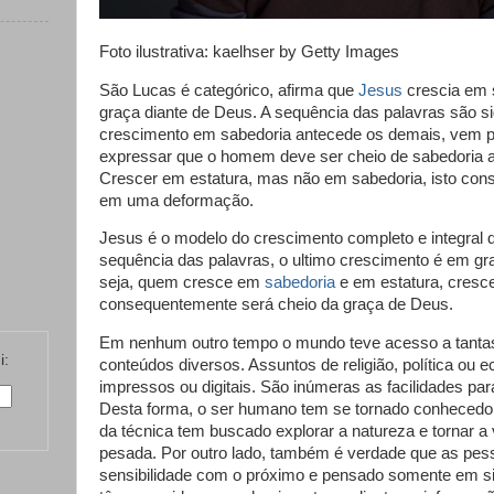
Foto ilustrativa: kaelhser by Getty Images
São Lucas é categórico, afirma que
Jesus
crescia em 
graça diante de Deus. A sequência das palavras são sig
crescimento em sabedoria antecede os demais, vem po
expressar que o homem deve ser cheio de sabedoria a
Crescer em estatura, mas não em sabedoria, isto con
em uma deformação.
Jesus é o modelo do crescimento completo e integral
sequência das palavras, o ultimo crescimento é em gr
seja, quem cresce em
sabedoria
e em estatura, cresc
consequentemente será cheio da graça de Deus.
Em nenhum outro tempo o mundo teve acesso a tanta
i:
conteúdos diversos. Assuntos de religião, política ou 
impressos ou digitais. São inúmeras as facilidades pa
Desta forma, o ser humano tem se tornado conhecedor
da técnica tem buscado explorar a natureza e tornar a
pesada. Por outro lado, também é verdade que as pes
sensibilidade com o próximo e pensado somente em si. 