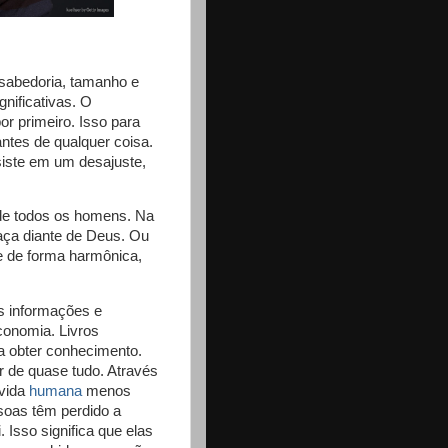
sabedoria, tamanho e
nificativas. O
r primeiro. Isso para
ntes de qualquer coisa.
siste em um desajuste,
 de todos os homens. Na
aça diante de Deus. Ou
e de forma harmônica,
s informações e
economia. Livros
ra obter conhecimento.
 de quase tudo. Através
 vida
humana
menos
soas têm perdido a
Isso significa que elas