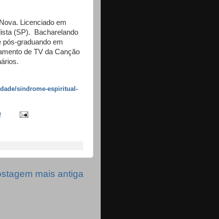
Nova. Licenciado em
lista (SP). Bacharelando
 e pós-graduando em
tamento de TV da Canção
ários.
dade/sindrome-espiritual-
0
stagem mais antiga