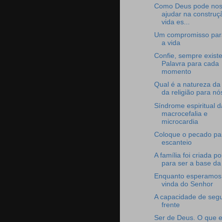
Como Deus pode no
ajudar na construç
vida es...
Um compromisso par
a vida
Confie, sempre exist
Palavra para cada
momento
Qual é a natureza da 
da religião para nós
Síndrome espiritual d
macrocefalia e
microcardia
Coloque o pecado pa
escanteio
A família foi criada p
para ser a base da 
Enquanto esperamos
vinda do Senhor
A capacidade de seg
frente
Ser de Deus. O que 