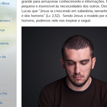
grande para armazenar conhecimento e informações.
 filhos
pequeno e insensível às necessidades dos outros.
Des
Lucas que "Jesus ia crescendo em sabedoria, tamanho
e dos homens" (Lc 2,52). Sendo Jesus o modelo por e
homens, podemos nele nos inspirar e seguir.
erceiro
orça
stória
o da
o Pai
de