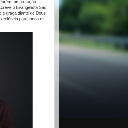
 Porém, um coração
creve o Evangelista São
 e graça diante de Deus
xcelência para todos os