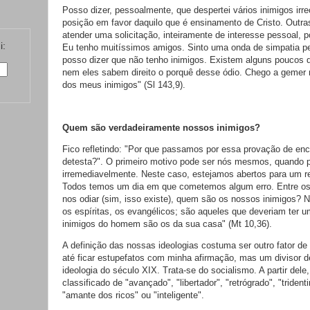
Posso dizer, pessoalmente, que despertei vários inimigos irre
posição em favor daquilo que é ensinamento de Cristo. Outras
atender uma solicitação, inteiramente de interesse pessoal, 
i:
Eu tenho muitíssimos amigos. Sinto uma onda de simpatia p
posso dizer que não tenho inimigos. Existem alguns poucos
nem eles sabem direito o porquê desse ódio. Chego a gemer 
dos meus inimigos" (Sl 143,9).
Quem são verdadeiramente nossos inimigos?
Fico refletindo: "Por que passamos por essa provação de en
detesta?". O primeiro motivo pode ser nós mesmos, quando 
irremediavelmente. Neste caso, estejamos abertos para um 
Todos temos um dia em que cometemos algum erro. Entre os 
nos odiar (sim, isso existe), quem são os nossos inimigos? 
os espíritas, os evangélicos; são aqueles que deveriam ter 
inimigos do homem são os da sua casa" (Mt 10,36).
A definição das nossas ideologias costuma ser outro fator 
até ficar estupefatos com minha afirmação, mas um divisor 
ideologia do século XIX. Trata-se do socialismo. A partir del
classificado de "avançado", "libertador", "retrógrado", "trident
"amante dos ricos" ou "inteligente".