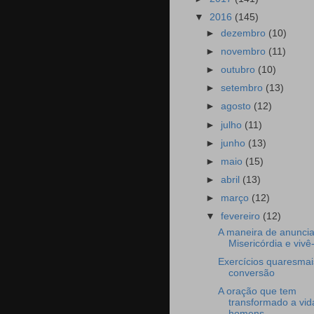
▼
2016
(145)
►
dezembro
(10)
►
novembro
(11)
►
outubro
(10)
►
setembro
(13)
►
agosto
(12)
►
julho
(11)
►
junho
(13)
►
maio
(15)
►
abril
(13)
►
março
(12)
▼
fevereiro
(12)
A maneira de anuncia
Misericórdia e vivê-
Exercícios quaresmai
conversão
A oração que tem
transformado a vid
homens