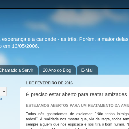
a esperança e a caridade - as três. Porém, a maior delas
do em 13/05/2006.
Chamado a Servir
20 Ano do Blog
E-Mail
1 DE FEVEREIRO DE 2016
É preciso estar aberto para reatar amizades
te
ESTEJAMOS ABERTOS PARA UM REATAMENTO DA AMI
Todos nós gostaríamos de exclamar: "Não tenho inimi
todos!". A realidade nos mostra que, via de regra, todos t
sempre alguém que nos espicaça e nos tira o bom humor. N