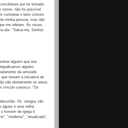
conciliáveis por ter tomado
 vezes, não foi possível
por contrariar o bem comum.
ela minha pessoa, mas não
 que me odeiam. Às vezes,
na dor: "Salva-me, Senhor,
contrar alguém que nos
prejudicamos alguém
reatamento da amizade.
que tomam a iniciativa de
Não são diretamente os ateus,
um vínculo conosco. "Os
de desunião. Os amigos vão
de águas é uma velha
e, o homem de Igreja é
ino", "moderno", "atualizado",