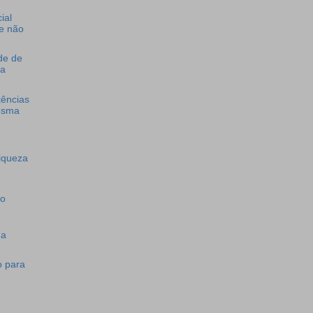
ial
e não
de de
ma
tências
esma
riqueza
co
da
o para