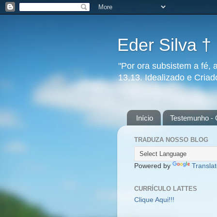
Eder Silva †
"Por ora subsistem a fé, 
13,13. Idealizado e Cria
Início
Testemunho - 
TRADUZA NOSSO BLOG
Powered by
Transla
CURRÍCULO LATTES
Clique Aqui!!!