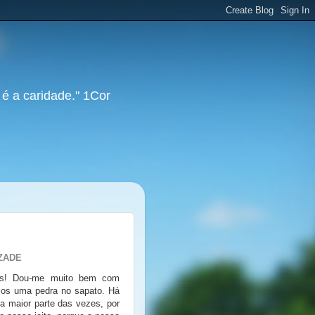
 é a caridade." 1Cor
ZADE
gos! Dou-me muito bem com
emos uma pedra no sapato. Há
a maior parte das vezes, por