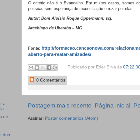
O critério não é o Evangelho. Em muitos casos, somos ob
pessoas sem esperança de reconciliação e rezar por elas.
Autor: Dom Aloísio Roque Oppermann; scj.
Arcebispo de Uberaba – MG
http://formacao.cancaonova.com/relacioname
Fonte:
aberto-para-reatar-amizades/
Publicado por
Eder Silva
às
07:22:0
0 Comentários
r a
Postagem mais recente
Página inicial
Po
la
s de
Assinar:
Postar comentários (Atom)
a dos