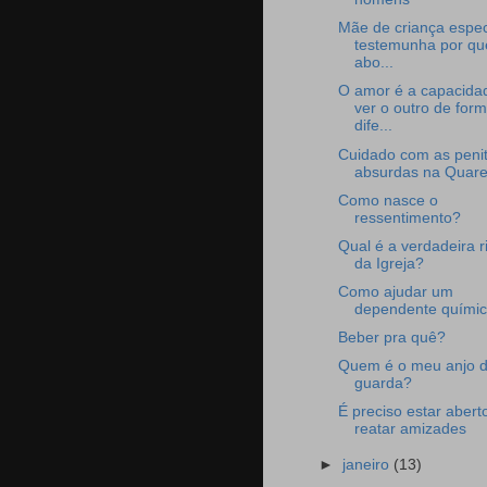
Mãe de criança espec
testemunha por qu
abo...
O amor é a capacida
ver o outro de for
dife...
Cuidado com as peni
absurdas na Quar
Como nasce o
ressentimento?
Qual é a verdadeira 
da Igreja?
Como ajudar um
dependente quími
Beber pra quê?
Quem é o meu anjo 
guarda?
É preciso estar abert
reatar amizades
►
janeiro
(13)