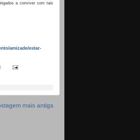
rigados a conviver com tais
nto/amizade/estar-
0
stagem mais antiga