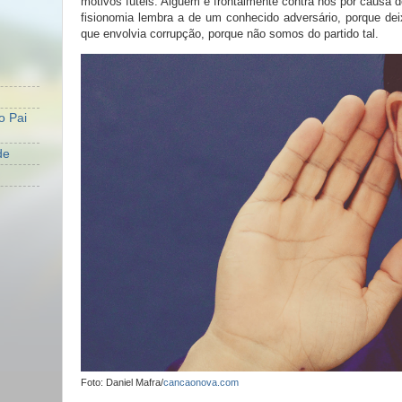
motivos fúteis. Alguém é frontalmente contra nós por causa d
fisionomia lembra a de um conhecido adversário, porque d
que envolvia corrupção, porque não somos do partido tal.
o Pai
de
Foto: Daniel Mafra/
cancaonova.com