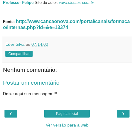
Professor Felipe
Site do autor:
www.cleofas.com.br
http://www.cancaonova.com/portal/canais/formaca
Fonte:
o/internas.php?id=&e=13374
Eder Silva
às
07:14:00
Compartilhar
Nenhum comentário:
Postar um comentário
Deixe aqui sua mensagem!!!
‹
›
Página inicial
Ver versão para a web