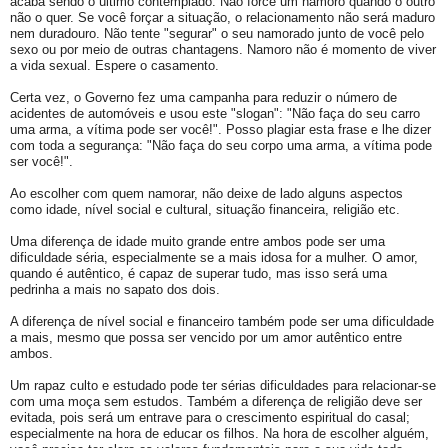
acaba sendo o último contemplado. Não force um namoro quando o outro
não o quer. Se você forçar a situação, o relacionamento não será maduro
nem duradouro. Não tente "segurar" o seu namorado junto de você pelo
sexo ou por meio de outras chantagens. Namoro não é momento de viver
a vida sexual. Espere o casamento.
Certa vez, o Governo fez uma campanha para reduzir o número de
acidentes de automóveis e usou este "slogan": "Não faça do seu carro
uma arma, a vítima pode ser você!". Posso plagiar esta frase e lhe dizer
com toda a segurança: "Não faça do seu corpo uma arma, a vítima pode
ser você!".
Ao escolher com quem namorar, não deixe de lado alguns aspectos
como idade, nível social e cultural, situação financeira, religião etc.
Uma diferença de idade muito grande entre ambos pode ser uma
dificuldade séria, especialmente se a mais idosa for a mulher. O amor,
quando é autêntico, é capaz de superar tudo, mas isso será uma
pedrinha a mais no sapato dos dois.
A diferença de nível social e financeiro também pode ser uma dificuldade
a mais, mesmo que possa ser vencido por um amor autêntico entre
ambos.
Um rapaz culto e estudado pode ter sérias dificuldades para relacionar-se
com uma moça sem estudos. Também a diferença de religião deve ser
evitada, pois será um entrave para o crescimento espiritual do casal;
especialmente na hora de educar os filhos. Na hora de escolher alguém,