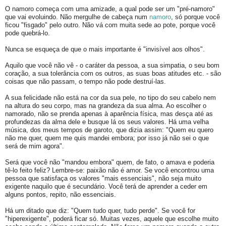
O namoro começa com uma amizade, a qual pode ser um "pré-namoro"
que vai evoluindo. Não mergulhe de cabeça num
namoro
, só porque você
ficou "fisgado" pelo outro. Não vá com muita sede ao pote, porque você
pode quebrá-lo.
Nunca se esqueça de que o mais importante é "invisível aos olhos".
Aquilo que você não vê - o caráter da pessoa, a sua simpatia, o seu bom
coração, a sua tolerância com os outros, as suas boas atitudes etc. - são
coisas que não passam, o tempo não pode destruí-las.
A sua felicidade não está na cor da sua pele, no tipo do seu cabelo nem
na altura do seu corpo, mas na grandeza da sua alma. Ao escolher o
namorado, não se prenda apenas à aparência física, mas desça até as
profundezas da alma dele e busque lá os seus valores. Há uma velha
música, dos meus tempos de garoto, que dizia assim: "Quem eu quero
não me quer, quem me quis mandei embora; por isso já não sei o que
será de mim agora".
Será que você não "mandou embora" quem, de fato, o amava e poderia
tê-lo feito feliz? Lembre-se: paixão não é amor. Se você encontrou uma
pessoa que satisfaça os valores "mais essenciais", não seja muito
exigente naquilo que é secundário. Você terá de aprender a ceder em
alguns pontos, repito, não essenciais.
Há um ditado que diz: "Quem tudo quer, tudo perde". Se você for
"hiperexigente", poderá ficar só. Muitas vezes, aquele que escolhe muito