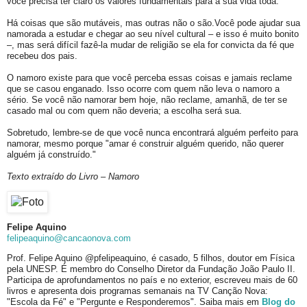
você precisa ter claro os valores fundamentais para a sua vida toda.
Há coisas que são mutáveis, mas outras não o são.Você pode ajudar sua
namorada a estudar e chegar ao seu nível cultural – e isso é muito bonito
–, mas será difícil fazê-la mudar de religião se ela for convicta da fé que
recebeu dos pais.
O namoro existe para que você perceba essas coisas e jamais reclame
que se casou enganado. Isso ocorre com quem não leva o namoro a
sério. Se você não namorar bem hoje, não reclame, amanhã, de ter se
casado mal ou com quem não deveria; a escolha será sua.
Sobretudo, lembre-se de que você nunca encontrará alguém perfeito para
namorar, mesmo porque "amar é construir alguém querido, não querer
alguém já construído."
Texto extraído do Livro – Namoro
Felipe Aquino
felipeaquino@cancaonova.com
Prof. Felipe Aquino @pfelipeaquino, é casado, 5 filhos, doutor em Física
pela UNESP. É membro do Conselho Diretor da Fundação João Paulo II.
Participa de aprofundamentos no país e no exterior, escreveu mais de 60
livros e apresenta dois programas semanais na TV Canção Nova:
"Escola da Fé" e "Pergunte e Responderemos". Saiba mais em
Blog do