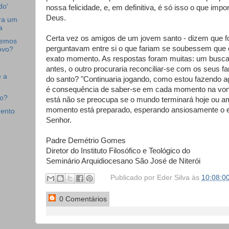
do'
nossa felicidade, e, em definitiva, é só isso o que impo
Deus.
ra um
a
Certa vez os amigos de um jovem santo - dizem que f
vemos
perguntavam entre si o que fariam se soubessem que
ovo?
exato momento. As respostas foram muitas: um buscar
antes, o outro procuraria reconciliar-se com os seus fa
e a
do santo? "Continuaria jogando, como estou fazendo ag
é consequência de saber-se em cada momento na vo
to?
está não se preocupa se o mundo terminará hoje ou 
momento está preparado, esperando ansiosamente o e
mento
Senhor.
Padre Demétrio Gomes
Diretor do Instituto Filosófico e Teológico do
Seminário Arquidiocesano São José de Niterói
Publicado por
Eder Silva
às
10:08:0
0 Comentários