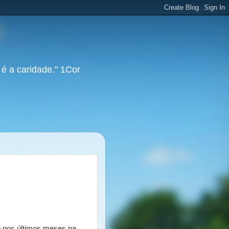
 é a caridade." 1Cor
e nos últimos meses na