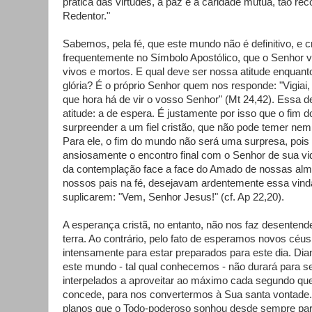
prática das virtudes, a paz e a caridade mútua, tão r
Redentor."
Sabemos, pela fé, que este mundo não é definitivo, 
frequentemente no Símbolo Apostólico, que o Senhor vol
vivos e mortos. E qual deve ser nossa atitude enquan
glória? É o próprio Senhor quem nos responde: "Vigiai,
que hora há de vir o vosso Senhor" (Mt 24,42). Essa de
atitude: a de espera. É justamente por isso que o fim
surpreender a um fiel cristão, que não pode temer nem
Para ele, o fim do mundo não será uma surpresa, pois 
ansiosamente o encontro final com o Senhor de sua vida
da contemplação face a face do Amado de nossas alma
nossos pais na fé, desejavam ardentemente essa vind
suplicarem: "Vem, Senhor Jesus!" (cf. Ap 22,20).
A esperança cristã, no entanto, não nos faz desenten
terra. Ao contrário, pelo fato de esperamos novos céus
intensamente para estar preparados para este dia. Dia
este mundo - tal qual conhecemos - não durará para 
interpelados a aproveitar ao máximo cada segundo qu
concede, para nos convertermos à Sua santa vontade. 
planos que o Todo-poderoso sonhou desde sempre par