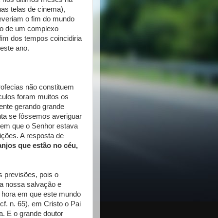
nas telas de cinema),
reveriam o fim do mundo
dio de um complexo
im dos tempos coincidiria
este ano.
rofecias não constituem
culos foram muitos os
ente gerando grande
nta se fôssemos averiguar
 em que o Senhor estava
ições. A resposta de
njos que estão no céu,
 previsões, pois o
a nossa salvação e
e a hora em que este mundo
f. n. 65), em Cristo o Pai
a. E o grande doutor