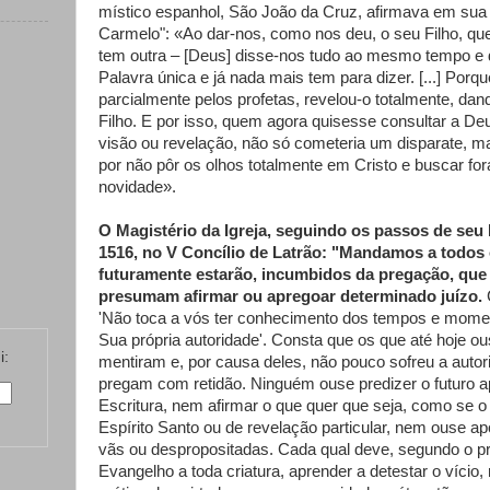
místico espanhol, São João da Cruz, afirmava em sua
Carmelo": «Ao dar-nos, como nos deu, o seu Filho, que
tem outra – [Deus] disse-nos tudo ao mesmo tempo e
Palavra única e já nada mais tem para dizer. [...] Porq
parcialmente pelos profetas, revelou-o totalmente, da
Filho. E por isso, quem agora quisesse consultar a De
visão ou revelação, não só cometeria um disparate, ma
por não pôr os olhos totalmente em Cristo e buscar fora
novidade».
O Magistério da Igreja, seguindo os passos de seu
1516, no V Concílio de Latrão: "Mandamos a todos 
futuramente estarão, incumbidos da pregação, q
presumam afirmar ou apregoar determinado juízo.
'Não toca a vós ter conhecimento dos tempos e momen
Sua própria autoridade'. Consta que os que até hoje ou
i:
mentiram e, por causa deles, não pouco sofreu a auto
pregam com retidão. Ninguém ouse predizer o futuro 
Escritura, nem afirmar o que quer que seja, como se o
Espírito Santo ou de revelação particular, nem ouse ap
vãs ou despropositadas. Cada qual deve, segundo o pre
Evangelho a toda criatura, aprender a detestar o vício