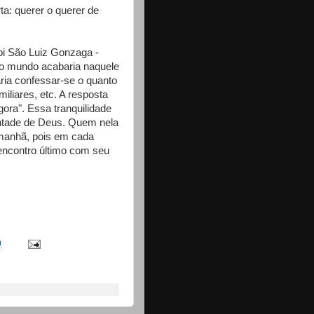
rta: querer o querer de
oi São Luiz Gonzaga -
 o mundo acabaria naquele
ia confessar-se o quanto
miliares, etc. A resposta
ora". Essa tranquilidade
ntade de Deus. Quem nela
amanhã, pois em cada
ncontro último com seu
0