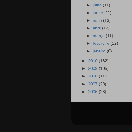
►
julho
(11)
►
junho
(11)
►
maio
(13)
►
abril
(12)
►
março
(11)
►
fevereiro
(12)
►
janeiro
(6)
►
2010
(132)
►
2009
(105)
►
2008
(115)
►
2007
(28)
►
2006
(23)