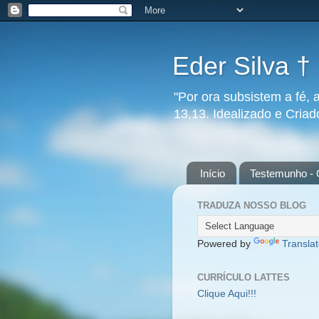
Eder Silva †
"Por ora subsistem a fé, 
13,13. Idealizado e Cria
Início
Testemunho - 
TRADUZA NOSSO BLOG
Powered by
Transla
CURRÍCULO LATTES
Clique Aqui!!!