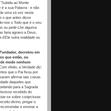
 "Subida ao Monte
 é a sua Palavra - e não
 de uma só vez nesta
ue o que antes disse
ndo-nos o Todo que é o seu
us ou pedir-Lhe alguma
s faria agravo a Deus,
 d'Ele outra realidade ou
 Fundador, decretou em
os que estão, ou
ue de modo nenhum
Com efeito, a Verdade diz:
tos que o Pai fixou por
saram afirmar tais coisas
ridade daqueles que
apelando para a Sagrada
 tivesse recebido do
oiar-se sobre conjecturas
ceito divino, pregar o
, recomendar e ensinar a