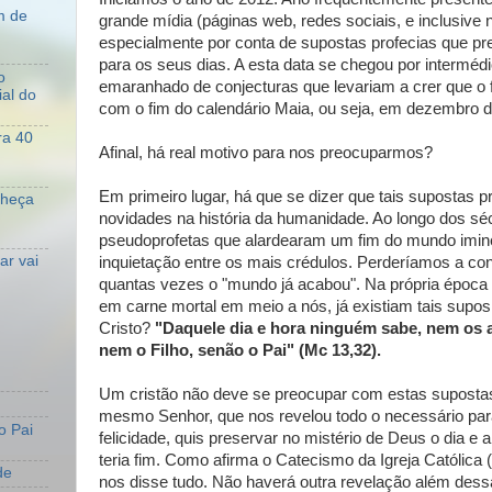
m de
grande mídia (páginas web, redes sociais, e inclusive 
especialmente por conta de supostas profecias que p
para os seus dias. A esta data se chegou por intermé
o
emaranhado de conjecturas que levariam a crer que o f
al do
com o fim do calendário Maia, ou seja, em dezembro d
ra 40
Afinal, há real motivo para nos preocuparmos?
Em primeiro lugar, há que se dizer que tais supostas p
nheça
novidades na história da humanidade. Ao longo dos sé
pseudoprofetas que alardearam um fim do mundo imin
r vai
inquietação entre os mais crédulos. Perderíamos a co
quantas vezes o "mundo já acabou". Na própria época
em carne mortal em meio a nós, já existiam tais supos
Cristo?
"Daquele dia e hora ninguém sabe, nem os a
nem o Filho, senão o Pai" (Mc 13,32).
Um cristão não deve se preocupar com estas supostas
mesmo Senhor, que nos revelou todo o necessário par
o Pai
felicidade, quis preservar no mistério de Deus o dia 
teria fim. Como afirma o Catecismo da Igreja Católica (c
de
nos disse tudo. Não haverá outra revelação além dess