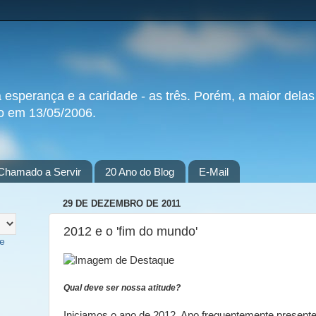
a esperança e a caridade - as três. Porém, a maior delas
do em 13/05/2006.
Chamado a Servir
20 Ano do Blog
E-Mail
29 DE DEZEMBRO DE 2011
2012 e o 'fim do mundo'
te
Qual deve ser nossa atitude?
Iniciamos o ano de 2012. Ano frequentemente present