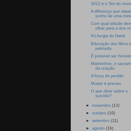
2012 e o 'fim do mun
A diferença que sepa
sonho de uma met
Com qual atitude de
olhar para o ano n
A Liturgia do Natal
Educação dos filhos 
palmada
É possível ser hones
Matrimônio, o sacra
da criação
A força do perdão
Mudar é preciso
O que dizer sobre o
suicídio?
►
novembro
(12)
►
outubro
(10)
►
setembro
(11)
►
agosto
(16)