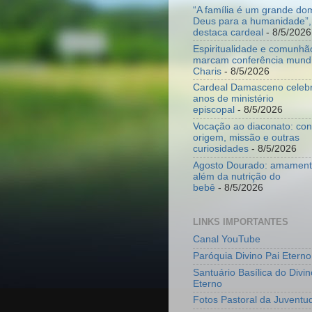
“A família é um grande do
Deus para a humanidade”,
destaca cardeal
- 8/5/2026
Espiritualidade e comunhã
marcam conferência mundi
Charis
- 8/5/2026
Cardeal Damasceno celeb
anos de ministério
episcopal
- 8/5/2026
Vocação ao diaconato: co
origem, missão e outras
curiosidades
- 8/5/2026
Agosto Dourado: amamenta
além da nutrição do
bebê
- 8/5/2026
LINKS IMPORTANTES
Canal YouTube
Paróquia Divino Pai Eterno
Santuário Basílica do Divin
Eterno
Fotos Pastoral da Juventu