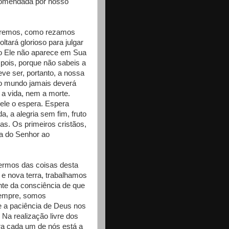
ecomendada por nosso
e cremos, como rezamos
tará glorioso para julgar
to Ele não aparece em Sua
 pois, porque não sabeis a
ve ser, portanto, a nossa
 do mundo jamais deverá
 a vida, nem a morte.
ele o espera. Espera
, a alegria sem fim, fruto
s. Os primeiros cristãos,
a do Senhor ao
dermos das coisas desta
 e nova terra, trabalhamos
nte da consciência de que
sempre, somos
e a paciência de Deus nos
Na realização livre dos
a cada um de nós está a