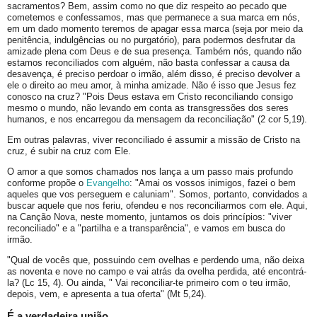
sacramentos? Bem, assim como no que diz respeito ao pecado que
cometemos e confessamos, mas que permanece a sua marca em nós,
em um dado momento teremos de apagar essa marca (seja por meio da
penitência, indulgências ou no purgatório), para podermos desfrutar da
amizade plena com Deus e de sua presença. Também nós, quando não
estamos reconciliados com alguém, não basta confessar a causa da
desavença, é preciso perdoar o irmão, além disso, é preciso devolver a
ele o direito ao meu amor, à minha amizade. Não é isso que Jesus fez
conosco na cruz? "Pois Deus estava em Cristo reconciliando consigo
mesmo o mundo, não levando em conta as transgressões dos seres
humanos, e nos encarregou da mensagem da reconciliação" (2 cor 5,19).
Em outras palavras, viver reconciliado é assumir a missão de Cristo na
cruz, é subir na cruz com Ele.
O amor a que somos chamados nos lança a um passo mais profundo
conforme propõe o
Evangelho
: "Amai os vossos inimigos, fazei o bem
aqueles que vos perseguem e caluniam". Somos, portanto, convidados a
buscar aquele que nos feriu, ofendeu e nos reconciliarmos com ele. Aqui,
na Canção Nova, neste momento, juntamos os dois princípios: "viver
reconciliado" e a "partilha e a transparência", e vamos em busca do
irmão.
"Qual de vocês que, possuindo cem ovelhas e perdendo uma, não deixa
as noventa e nove no campo e vai atrás da ovelha perdida, até encontrá-
la? (Lc 15, 4). Ou ainda, " Vai reconciliar-te primeiro com o teu irmão,
depois, vem, e apresenta a tua oferta" (Mt 5,24).
É a verdadeira união