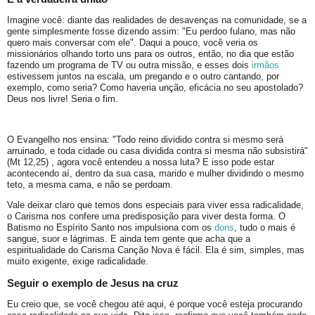
Imagine você: diante das realidades de desavenças na comunidade, se a
gente simplesmente fosse dizendo assim: "Eu perdoo fulano, mas não
quero mais conversar com ele". Daqui a pouco, você veria os
missionários olhando torto uns para os outros, então, no dia que estão
fazendo um programa de TV ou outra missão, e esses dois
irmãos
estivessem juntos na escala, um pregando e o outro cantando, por
exemplo, como seria? Como haveria unção, eficácia no seu apostolado?
Deus nos livre! Seria o fim.
O Evangelho nos ensina: "Todo reino dividido contra si mesmo será
arruinado, e toda cidade ou casa dividida contra si mesma não subsistirá"
(Mt 12,25) , agora você entendeu a nossa luta? E isso pode estar
acontecendo aí, dentro da sua casa, marido e mulher dividindo o mesmo
teto, a mesma cama, e não se perdoam.
Vale deixar claro que temos dons especiais para viver essa radicalidade,
o Carisma nos confere uma predisposição para viver desta forma. O
Batismo no Espírito Santo nos impulsiona com os
dons
, tudo o mais é
sangue, suor e lágrimas. E ainda tem gente que acha que a
espiritualidade do Carisma Canção Nova é fácil. Ela é sim, simples, mas
muito exigente, exige radicalidade.
Seguir o exemplo de Jesus na cruz
Eu creio que, se você chegou até aqui, é porque você esteja procurando