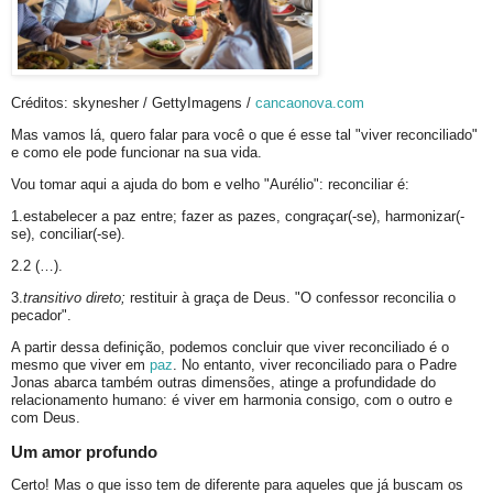
Créditos: skynesher / GettyImagens /
cancaonova.com
Mas vamos lá, quero falar para você o que é esse tal "viver reconciliado"
e como ele pode funcionar na sua vida.
Vou tomar aqui a ajuda do bom e velho "Aurélio": reconciliar é:
1.estabelecer a paz entre; fazer as pazes, congraçar(-se), harmonizar(-
se), conciliar(-se).
2.2 (…).
3.
transitivo direto;
restituir à graça de Deus. "O confessor reconcilia o
pecador".
A partir dessa definição, podemos concluir que viver reconciliado é o
mesmo que viver em
paz
. No entanto, viver reconciliado para o Padre
Jonas abarca também outras dimensões, atinge a profundidade do
relacionamento humano: é viver em harmonia consigo, com o outro e
com Deus.
Um amor profundo
Certo! Mas o que isso tem de diferente para aqueles que já buscam os