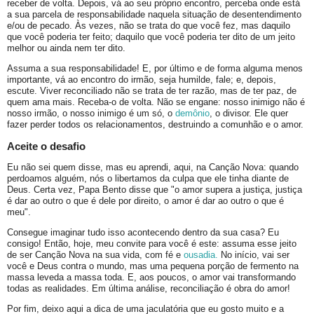
receber de volta. Depois, vá ao seu próprio encontro, perceba onde está
a sua parcela de responsabilidade naquela situação de desentendimento
e/ou de pecado. Às vezes, não se trata do que você fez, mas daquilo
que você poderia ter feito; daquilo que você poderia ter dito de um jeito
melhor ou ainda nem ter dito.
Assuma a sua responsabilidade! E, por último e de forma alguma menos
importante, vá ao encontro do irmão, seja humilde, fale; e, depois,
escute. Viver reconciliado não se trata de ter razão, mas de ter paz, de
quem ama mais. Receba-o de volta. Não se engane: nosso inimigo não é
nosso irmão, o nosso inimigo é um só, o
demônio
, o divisor. Ele quer
fazer perder todos os relacionamentos, destruindo a comunhão e o amor.
Aceite o desafio
Eu não sei quem disse, mas eu aprendi, aqui, na Canção Nova: quando
perdoamos alguém, nós o libertamos da culpa que ele tinha diante de
Deus. Certa vez, Papa Bento disse que "o amor supera a justiça, justiça
é dar ao outro o que é dele por direito, o amor é dar ao outro o que é
meu".
Consegue imaginar tudo isso acontecendo dentro da sua casa? Eu
consigo! Então, hoje, meu convite para você é este: assuma esse jeito
de ser Canção Nova na sua vida, com fé e
ousadia.
No início, vai ser
você e Deus contra o mundo, mas uma pequena porção de fermento na
massa leveda a massa toda. E, aos poucos, o amor vai transformando
todas as realidades. Em última análise, reconciliação é obra do amor!
Por fim, deixo aqui a dica de uma jaculatória que eu gosto muito e a