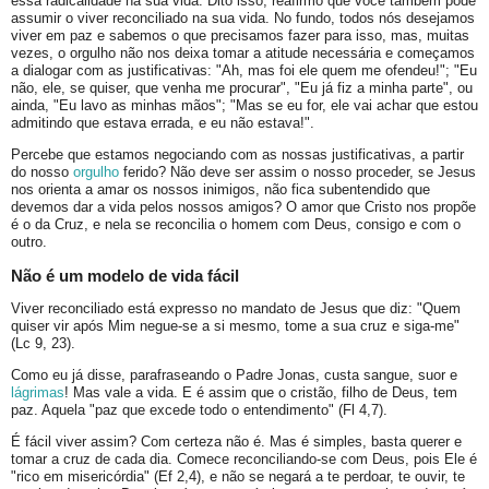
essa radicalidade na sua vida. Dito isso, reafirmo que você também pode
assumir o viver reconciliado na sua vida. No fundo, todos nós desejamos
viver em paz e sabemos o que precisamos fazer para isso, mas, muitas
vezes, o orgulho não nos deixa tomar a atitude necessária e começamos
a dialogar com as justificativas: "Ah, mas foi ele quem me ofendeu!"; "Eu
não, ele, se quiser, que venha me procurar", "Eu já fiz a minha parte", ou
ainda, "Eu lavo as minhas mãos"; "Mas se eu for, ele vai achar que estou
admitindo que estava errada, e eu não estava!".
Percebe que estamos negociando com as nossas justificativas, a partir
do nosso
orgulho
ferido? Não deve ser assim o nosso proceder, se Jesus
nos orienta a amar os nossos inimigos, não fica subentendido que
devemos dar a vida pelos nossos amigos? O amor que Cristo nos propõe
é o da Cruz, e nela se reconcilia o homem com Deus, consigo e com o
outro.
Não é um modelo de vida fácil
Viver reconciliado está expresso no mandato de Jesus que diz: "Quem
quiser vir após Mim negue-se a si mesmo, tome a sua cruz e siga-me"
(Lc 9, 23).
Como eu já disse, parafraseando o Padre Jonas, custa sangue, suor e
lágrimas
! Mas vale a vida. E é assim que o cristão, filho de Deus, tem
paz. Aquela "paz que excede todo o entendimento" (Fl 4,7).
É fácil viver assim? Com certeza não é. Mas é simples, basta querer e
tomar a cruz de cada dia. Comece reconciliando-se com Deus, pois Ele é
"rico em misericórdia" (Ef 2,4), e não se negará a te perdoar, te ouvir, te