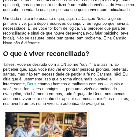
opcional), mas como gosto de dizer é um estilo de vivência do Evangelho
que cabe na vida de qualquer pessoa que queira viver com radicalidade.
Um dado muito interessante é que, aqui, na Canção Nova, a gente
primeiro vive, para depois escrever, ou seja, virou regra porque havia a
necessidade. E, se você for bom de lógica, vai perceber que para ter
reconciliação é sinal de que houve desavença (vou falar baixinho: teve
briga!). Não se assuste, onde tem gente, tem problema. E na Canção
Nova não é diferente.
O que é viver reconciliado?
Talvez, você se desiluda com a CN ao me "ouvir" falar assim, ao
perceber que, aqui, você não vai encontrar pessoas prontas, perfeitas,
santas, mas não tem necessidade de perder a fé no Carisma, não! Eu
diria que é justamente isso que o torna ainda mais louvável e
interessante,
Deus
chamou homens e mulheres comuns — iguais a
você, seus familiares e amigos —, para uma vivência radical do
evangelho, não há mérito em nós, tudo é graça de Deus, nós apenas
aceitamos viver este desafio de, apesar das nossas misérias e limites,
nos aventurarmos numa vivência autêntica do evangelho.