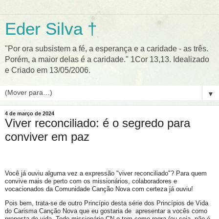
Eder Silva †
"Por ora subsistem a fé, a esperança e a caridade - as três.
Porém, a maior delas é a caridade." 1Cor 13,13. Idealizado
e Criado em 13/05/2006.
▼
4 de março de 2024
Viver reconciliado: é o segredo para
conviver em paz
Você já ouviu alguma vez a expressão "viver reconciliado"? Para quem
convive mais de perto com os missionários, colaboradores e
vocacionados da Comunidade Canção Nova com certeza já ouviu!
Pois bem, trata-se de outro Princípio desta série dos Princípios de Vida
do Carisma Canção Nova que eu gostaria de apresentar a vocês como
proposta de vida. Todo missionário CN o tem como regra (ou seja, não é