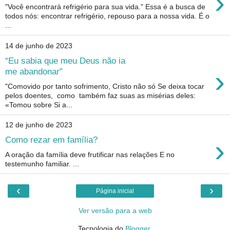
›
"Você encontrará refrigério para sua vida." Essa é a busca de
todos nós: encontrar refrigério, repouso para a nossa vida. É o
...
14 de junho de 2023
“Eu sabia que meu Deus não ia
›
me abandonar”
"Comovido por tanto sofrimento, Cristo não só Se deixa tocar
pelos doentes, como também faz suas as misérias deles:
«Tomou sobre Si a...
12 de junho de 2023
›
Como rezar em família?
A oração da família deve frutificar nas relações E no
testemunho familiar. ...
‹
›
Página inicial
Ver versão para a web
Tecnologia do
Blogger
.