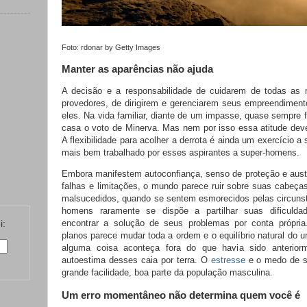
Foto: rdonar by Getty Images
Manter as aparências não ajuda
A decisão e a responsabilidade de cuidarem de todas as
provedores, de dirigirem e gerenciarem seus empreendimen
eles. Na vida familiar, diante de um impasse, quase sempre
casa o voto de Minerva. Mas nem por isso essa atitude deve
A flexibilidade para acolher a derrota é ainda um exercício a
mais bem trabalhado por esses aspirantes a super-homens.
Embora manifestem autoconfiança, senso de proteção e aust
falhas e limitações, o mundo parece ruir sobre suas cabeça
malsucedidos, quando se sentem esmorecidos pelas circunst
homens raramente se dispõe a partilhar suas dificuldad
encontrar a solução de seus problemas por conta própr
i:
planos parece mudar toda a ordem e o equilíbrio natural do 
alguma coisa aconteça fora do que havia sido anterior
autoestima desses caia por terra. O
estresse
e o medo de se
grande facilidade, boa parte da população masculina.
Um erro momentâneo não determina quem você é