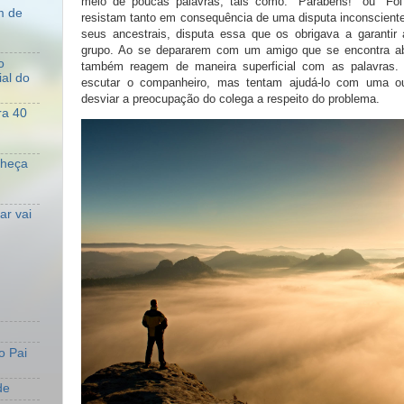
meio de poucas palavras, tais como: "Parabéns!" ou "Foi
m de
resistam tanto em consequência de uma disputa inconsciente
seus ancestrais, disputa essa que os obrigava a garantir
grupo. Ao se depararem com um amigo que se encontra ab
o
também reagem de maneira superficial com as palavras.
al do
escutar o companheiro, mas tentam ajudá-lo com uma out
desviar a preocupação do colega a respeito do problema.
ra 40
nheça
r vai
o Pai
de