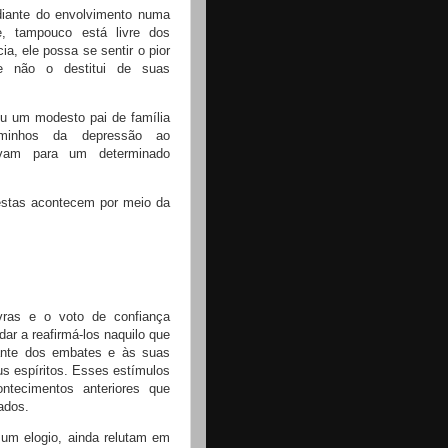
diante do envolvimento numa
e, tampouco está livre dos
a, ele possa se sentir o pior
e não o destitui de suas
ou um modesto pai de família
minhos da depressão ao
vam para um determinado
stas acontecem por meio da
ras e o voto de confiança
ar a reafirmá-los naquilo que
ante dos embates e às suas
us espíritos. Esses estímulos
tecimentos anteriores que
ados.
um elogio, ainda relutam em