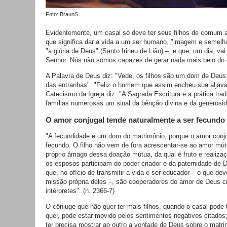
Foto: BraunS
Evidentemente, um casal só deve ter seus filhos de comum a
que significa dar a vida a um ser humano, "imagem e semelh
"a glória de Deus" (Santo Irineu de Lião) –, e que, um dia, v
Senhor. Nós não somos capazes de gerar nada mais belo do q
A Palavra de Deus diz: "Vede, os filhos são um dom de Deus
das entranhas". "Feliz o homem que assim encheu sua aljava
Catecismo da Igreja diz: "A Sagrada Escritura e a prática tra
famílias numerosas um sinal da bênção divina e da generosid
O amor conjugal tende naturalmente a ser fecundo
"A fecundidade é um dom do matrimônio, porque o amor conju
fecundo. O filho não vem de fora acrescentar-se ao amor mú
próprio âmago dessa doação mútua, da qual é fruto e realiza
os esposos participam do poder criador e da paternidade de
que, no ofício de transmitir a vida e ser educador – o que d
missão própria deles –, são cooperadores do amor de Deus c
intérpretes". (n. 2366-7)
O cônjuge que não quer ter mais filhos, quando o casal pode
quer, pode estar movido pelos sentimentos negativos citados;
ter precisa mostrar ao outro a vontade de Deus sobre o matrim