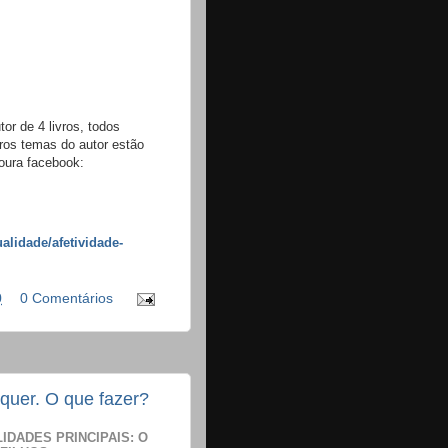
r de 4 livros, todos
ros temas do autor estão
oura facebook:
alidade/afetividade-
0
0 Comentários
quer. O que fazer?
IDADES PRINCIPAIS: O