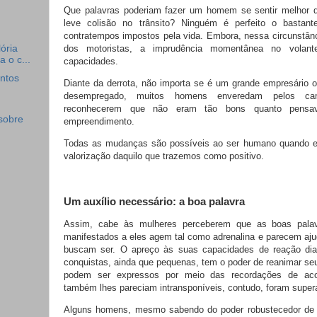
Que palavras poderiam fazer um homem se sentir melhor 
leve colisão no trânsito? Ninguém é perfeito o bastant
contratempos impostos pela vida. Embora, nessa circunstânci
dos motoristas, a imprudência momentânea no volant
ória
 o c...
capacidades.
ntos
Diante da derrota, não importa se é um grande empresário 
desempregado, muitos homens enveredam pelos ca
reconhecerem que não eram tão bons quanto pensa
 sobre
empreendimento.
Todas as mudanças são possíveis ao ser humano quando e
valorização daquilo que trazemos como positivo.
Um auxílio necessário: a boa palavra
Assim, cabe às mulheres perceberem que as boas palav
manifestados a eles agem tal como adrenalina e parecem ajud
buscam ser. O apreço às suas capacidades de reação di
conquistas, ainda que pequenas, tem o poder de reanimar se
podem ser expressos por meio das recordações de acon
também lhes pareciam intransponíveis, contudo, foram super
Alguns homens, mesmo sabendo do poder robustecedor de 