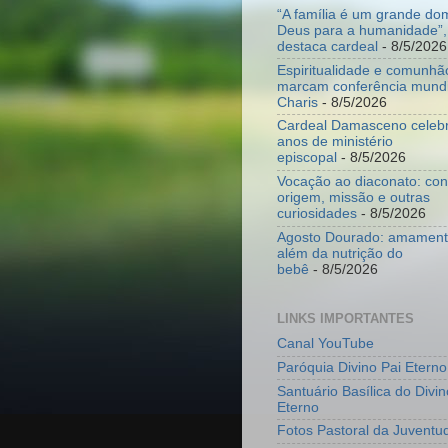
“A família é um grande do
Deus para a humanidade”,
destaca cardeal
- 8/5/2026
Espiritualidade e comunhã
marcam conferência mundi
Charis
- 8/5/2026
Cardeal Damasceno celeb
anos de ministério
episcopal
- 8/5/2026
Vocação ao diaconato: co
origem, missão e outras
curiosidades
- 8/5/2026
Agosto Dourado: amamenta
além da nutrição do
bebê
- 8/5/2026
LINKS IMPORTANTES
Canal YouTube
Paróquia Divino Pai Eterno
Santuário Basílica do Divin
Eterno
Fotos Pastoral da Juventu