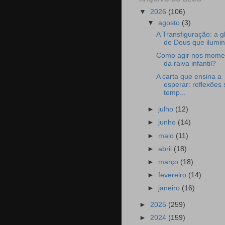
▼
2026
(106)
▼
agosto
(3)
A Transfiguração: a gl
de Deus que ilumina
Como agir nos mome
da raiva infantil?
A carta que ensina a
esperar: reflexões
temp...
►
julho
(12)
►
junho
(14)
►
maio
(11)
►
abril
(18)
►
março
(18)
►
fevereiro
(14)
►
janeiro
(16)
►
2025
(259)
►
2024
(159)