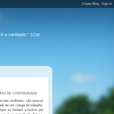
 é a caridade." 1Cor
MAS DE CONTINUIDADE
rio das mulheres, são poucos
de de um colega de trabalho.
pre se limitam a fazê-lo por