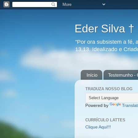
Eder Silva †
"Por ora subsistem a fé, 
13,13. Idealizado e Cria
Início
Testemunho - 
TRADUZA NOSSO BLOG
Powered by
Transla
CURRÍCULO LATTES
Clique Aqui!!!