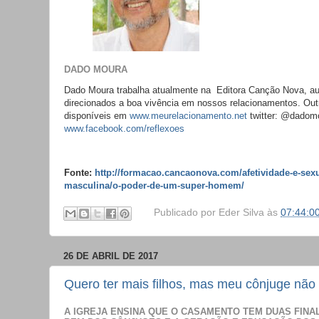
DADO MOURA
Dado Moura trabalha atualmente na Editora Canção Nova, auto
direcionados a boa vivência em nossos relacionamentos. Out
disponíveis em
www.meurelacionamento.net
twitter: @dadom
www.facebook.com/reflexoes
Fonte:
http://formacao.cancaonova.com/afetividade-e-sexu
masculina/o-poder-de-um-super-homem/
Publicado por
Eder Silva
às
07:44:0
26 DE ABRIL DE 2017
Quero ter mais filhos, mas meu cônjuge não 
A IGREJA ENSINA QUE O CASAMENTO TEM DUAS FINAL