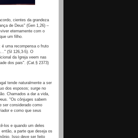
cordo, cientes da grandeza
ança de Deus" (Gen 1,26) –
ai viver eternamente com o
ue um filho.
: é uma recompensa o fruto
…" (Sl 126,3-5). O
dicional da Igreja veem nas
ade dos pais". (Cat.§ 2373)
gal tende naturalmente a ser
tuo dos esposos; surge no
ção. Chamados a dar a vida,
 Deus. "Os cônjuges sabem
eve ser considerado como
riador e como que seus
 tê-los e quando um deles
 então, a parte que deseja os
ônio. Isso deve ser feito