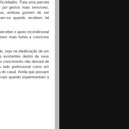
ificuldades. Para uma parcela
r por gestos mais sensíveis,
que, embora gostem de ser
lam-se quando recebem tal
erceber o apoio incondicional
irem mais fortes e convictos
o, seja na idealização de um
s existentes dentro de seus
o crescimento não deixará de
eu lado profissional como em
a do casal. Ainda que possam
ciais quando experimentam a