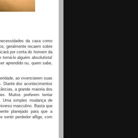
 necessidades da casa como
tos, geralmente recaem sobre
 ficará por conta do homem da
 torná-lo alguém absolutista!
 ser aprendido ou, quem sabe,
eridade, ao vivenciarem suas
s. Diante dos acontecimentos
âncias, a grande maioria dos
es. Muitos preferem tentar
ia. Uma simples mudança de
universo masculino. Basta que
mente planejado para que a
 sentir perdedor aflige, com