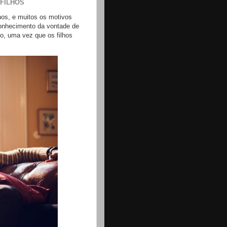
FILHOS
lhos, e muitos os motivos
 conhecimento da vontade de
, uma vez que os filhos