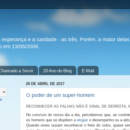
a esperança e a caridade - as três. Porém, a maior delas
do em 13/05/2006.
Chamado a Servir
20 Ano do Blog
E-Mail
28 DE ABRIL DE 2017
O poder de um super-homem
te
RECONHECER AS FALHAS NÃO É SINAL DE DERROTA, 
No convívio do nosso dia a dia, percebemos que, ao contrá
os homens que se dispõem a
elogiar
o desempenho ou a atitu
Quando estes ousam reconhecer o feito do outro, quase sem