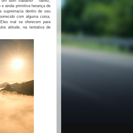
 um bom trabalho!". Talvez,
 e ainda primitiva herança de
 a supremacia dentro de seu
orrecido com alguma coisa,
 Eles mal se oferecem para
ra atitude, na tentativa de